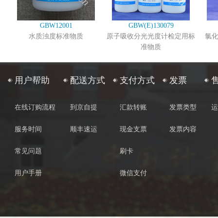
GBW12001
GBW(E)130079
水质浊度标准物质
原子吸收分光光度计检定用标
氯
准物质
用户帮助
配送方式
支付方式
发票
在线订购流程
到京自提
汇款转账
发票类型
运
服务时间
顺丰速运
现金支票
发票内容
常见问题
刷卡
用户手册
微信支付