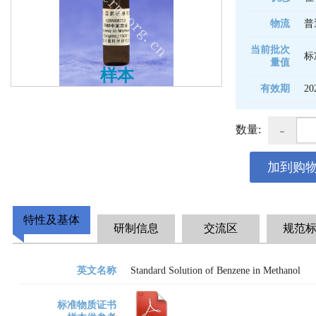
物流
普
当前批次
标准
量值
样本
有效期
20
-
数量:
加到购
特性及基体
研制信息
交流区
规范
英文名称
Standard Solution of Benzene in Methanol
标准物质证书