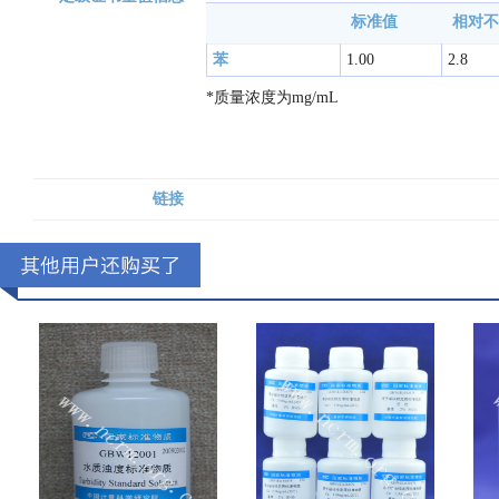
标准值
相对不
苯
1.00
2.8
*质量浓度为mg/mL
链接