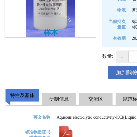
物流
普
当前批次
标
量值
标
样本
有效期
20
-
数量:
加到购
特性及基体
研制信息
交流区
规范
英文名称
Aqueous electrolytic conductivity-KCl(Liquid
标准物质证书