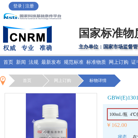
|
登录
注册
国家标准物
主办单位：国家市场监督管
首页
新闻
法规
最新发布
规范标准
标准物质
网上订购
证
首页
网上订购
标物详情
GBW(E)130
100mL/瓶 4
￥162.00
状态
在