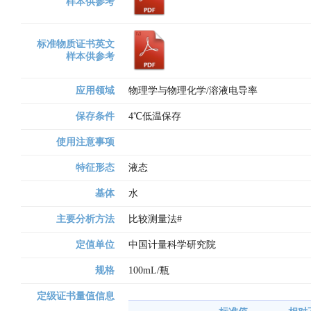
样本供参考
标准物质证书英文
样本供参考
应用领域
物理学与物理化学/溶液电导率
保存条件
4℃低温保存
使用注意事项
特征形态
液态
基体
水
主要分析方法
比较测量法# 
定值单位
中国计量科学研究院
规格
100mL/瓶
定级证书量值信息