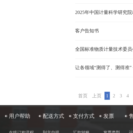
2025年中国计量科学研究
客户告知书
首页
上页
1
2
3
4
用户帮助
配送方式
支付方式
发票
在线订购流程
到京自提
汇款转账
发票类型
运