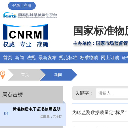
|
登录
注册
国家标准物
主办单位：国家市场监督管
首页
新闻
法规
最新发布
规范标准
标准物质
网上订购
证
首页
新闻
关键字：
周点击榜
标准物质电子证书使用说明
为碳监测数据质量定“标尺”
01
点击量：75847