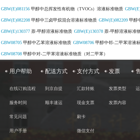
GBW(E)081156
甲醇中总挥发性有机物（TVOCs）溶液标准物质
GBW(E)
GBW(E)082208
甲醇中三卤甲烷混合溶液标准物质
GBW(E)082209
甲醇
GBW(E)130377
萘-甲醇溶液标准物质
GBW(E)130378
萘-甲醇溶液标准
GBW08705
甲醇中乙苯溶液标准物质
GBW08706
甲醇中邻-二甲苯溶液
GBW08708
甲醇中对-二甲苯溶液标准物质（对二甲苯）
用户帮助
配送方式
支付方式
发票
在线订购流程
到京自提
汇款转账
发票类型
运
服务时间
顺丰速运
现金支票
发票内容
常见问题
刷卡
用户手册
微信支付