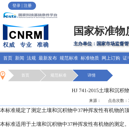
|
登录
注册
国家标准物
主办单位：国家市场监督管
首页
新闻
法规
最新发布
规范标准
标准物质
网上订购
证
首页
规范标准
详情
HJ 741-2015土壤和
来源： 点击次数：318
本标准规定了测定土壤和沉积物中37种挥发性有机物的顶
本标准适用于土壤和沉积物中37种挥发性有机物的测定