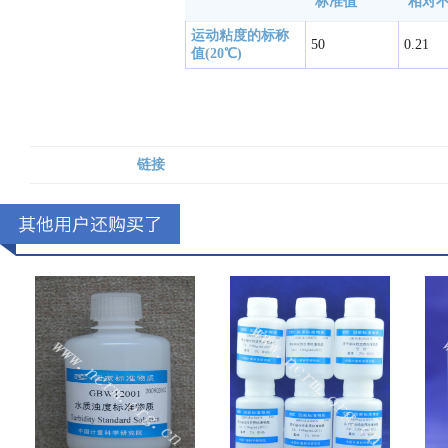
标准值
相对不
运动粘度的标称
50
0.21
值(20℃)
链接