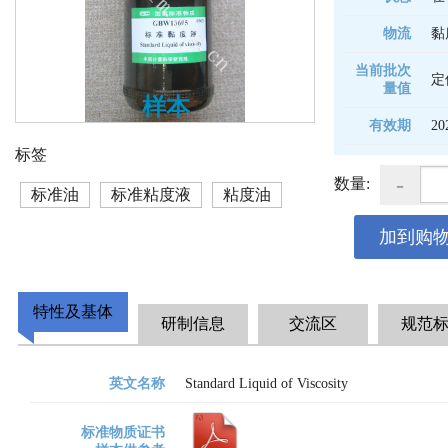
物流
黏
当前批次
定
量值
样本
有效期
20
标签
-
数量:
标准油
标准粘度液
粘度油
加到购
特性及基体
研制信息
交流区
规范
英文名称
Standard Liquid of Viscosity
标准物质证书