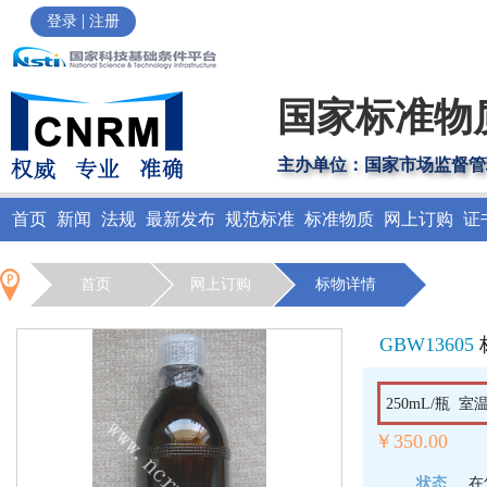
|
登录
注册
国家标准物
主办单位：国家市场监督管
首页
新闻
法规
最新发布
规范标准
标准物质
网上订购
证
首页
网上订购
标物详情
GBW13605
250mL/瓶 
￥350.00
状态
在