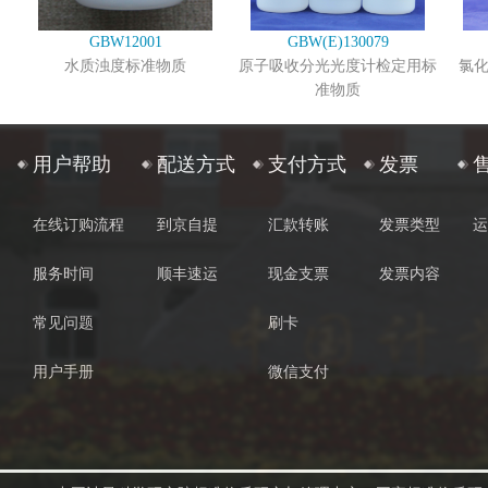
GBW12001
GBW(E)130079
水质浊度标准物质
原子吸收分光光度计检定用标
氯
准物质
用户帮助
配送方式
支付方式
发票
在线订购流程
到京自提
汇款转账
发票类型
运
服务时间
顺丰速运
现金支票
发票内容
常见问题
刷卡
用户手册
微信支付