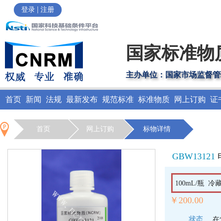
|
登录
注册
国家标准物
主办单位：国家市场监督管
首页
新闻
法规
最新发布
规范标准
标准物质
网上订购
证
首页
网上订购
标物详情
GBW13121
100mL/瓶 冷藏
￥200.00
状态
在