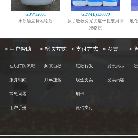
GBW12001
GBW(E)130079
水质浊度标准物质
原子吸收分光光度计检定用标
氯
准物质
用户帮助
配送方式
支付方式
发票
在线订购流程
到京自提
汇款转账
发票类型
运
服务时间
顺丰速运
现金支票
发票内容
常见问题
刷卡
用户手册
微信支付