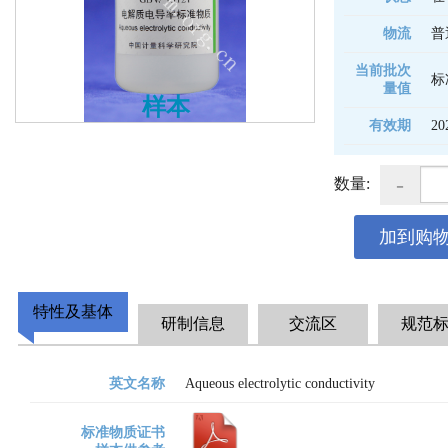
物流
普
当前批次
标
量值
样本
有效期
20
-
数量:
加到购
特性及基体
研制信息
交流区
规范
英文名称
Aqueous electrolytic conductivity
标准物质证书