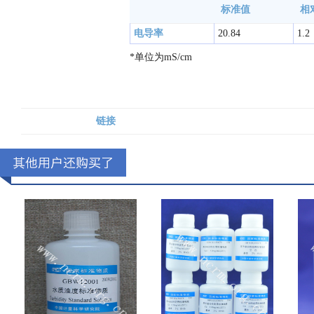
标准值
相
电导率
20.84
1.2
*单位为mS/cm
链接