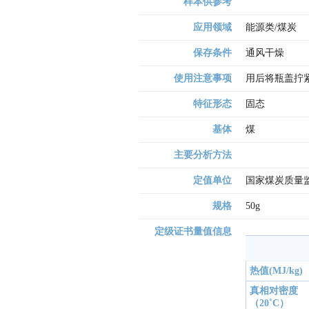
样本供参考
应用领域
能源类/煤炭
保存条件
通风干燥
使用注意事项
用后将瓶盖拧紧
特征形态
固态
基体
煤
主要分析方法
定值单位
国家煤炭质量
规格
50g
定级证书量值信息
热值(MJ/kg)
真相对密度
（20˚C）