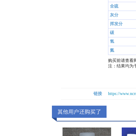
全硫
灰分
挥发分
碳
氢
氮
购买前请查看
注：结果均为
链接
https://www.nc