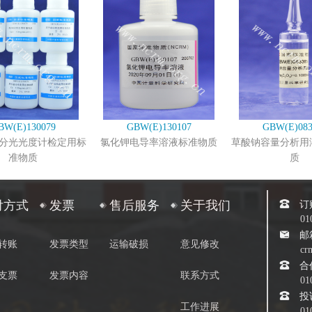
BW(E)130079
GBW(E)130107
GBW(E)083
分光光度计检定用标
氯化钾电导率溶液标准物质
草酸钠容量分析用
准物质
质
订
付方式
发票
售后服务
关于我们
01
邮
转账
发票类型
运输破损
意见修改
cr
合
支票
发票内容
联系方式
01
投
工作进展
01