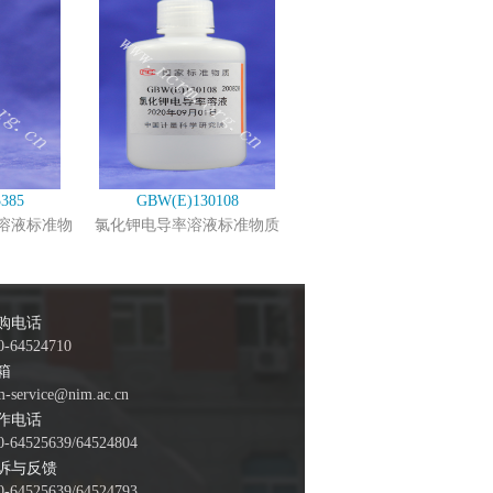
385
GBW(E)130108
溶液标准物
氯化钾电导率溶液标准物质
购电话
0-64524710
箱
m-service@nim.ac.cn
作电话
0-64525639/64524804
诉与反馈
0-64525639/64524793