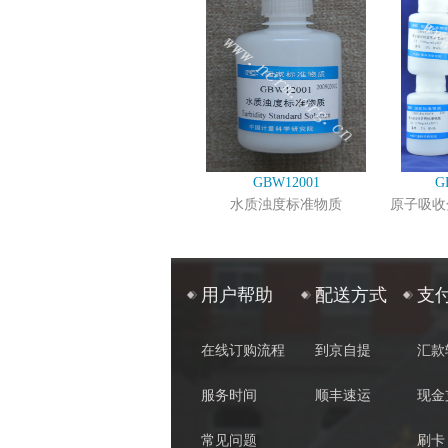
GBW12001
G
水质浊度标准物质
原子吸收
用户帮助
配送方式
支
在线订购流程
到京自提
汇款
服务时间
顺丰速运
现金
常见问题
刷卡