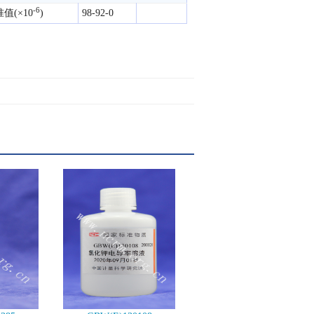
-6
(×10
)
98-92-0