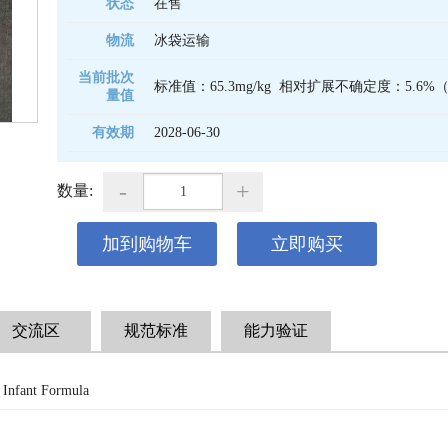
状态
在售
物流
冰袋运输
当前批次
标准值：65.3mg/kg  相对扩展不确定度：5.6%（
量值
有效期
2028-06-30 
-
+
数量:
加到购物车
立即购买
交流区
规范标准
能力验证
 Infant Formula