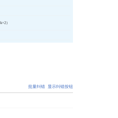
k=2）
批量纠错
显示纠错按钮