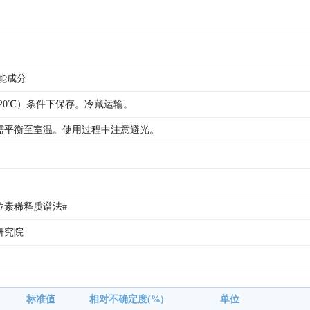
能成分
20℃）条件下保存。冷藏运输。
需平衡至室温。使用过程中注意避光。
素稀释质谱法# 
研究院
标准值
相对不确定度(%)
单位