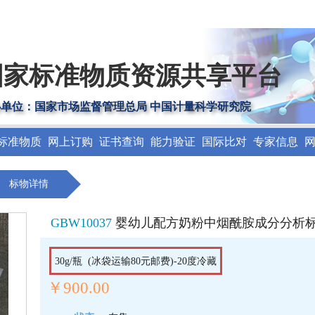
国家标准物质资源共享平台
办单位：国家市场监督管理总局 中国计量科学研究院
标准物质
网上订购
证书查询
能力验证
国际比对
专家信息
标物详情
GBW10037
婴幼儿配方奶粉中烟酰胺成分分析标准
30g/瓶 (冰袋运输80元邮费)-20度冷藏
￥900.00