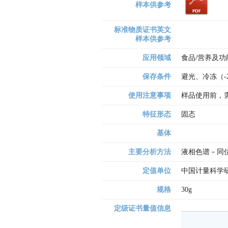
样本供参考
标准物质证书英文
样本供参考
应用领域
食品/营养及功
保存条件
避光、冷冻（-
使用注意事项
样品使用前，
特征形态
固态
基体
主要分析方法
液相色谱－同位
定值单位
中国计量科学
规格
30g
定级证书量值信息