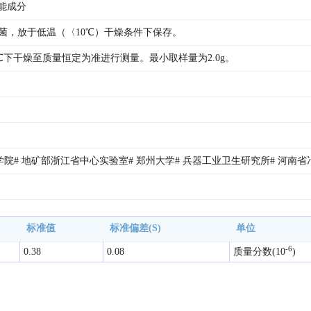
能成分
灭菌，放于低温（〈10℃）干燥条件下保存。
℃下干燥至质量恒定为准进行测量。最小取样量为2.0g。
院# 地矿部浙江省中心实验室# 郑州大学# 兵器工业卫生研究所# 河南省
标准值
标准偏差(S)
单位
-6
0.38
0.08
质量分数(10
)