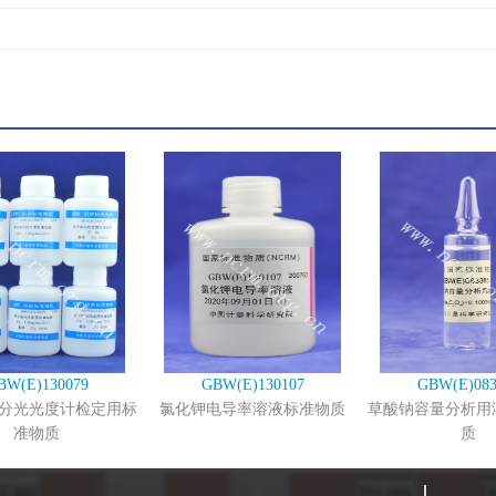
BW(E)130079
GBW(E)130107
GBW(E)083
分光光度计检定用标
氯化钾电导率溶液标准物质
草酸钠容量分析用
准物质
质