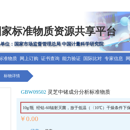
国家标准物质资源共享平台
办单位：国家市场监督管理总局 中国计量科学研究院
标准物质
网上订购
证书查询
能力验证
国际比对
专家信息
标物详情
GBW09502
灵芝中锗成分分析标准物质
10g/瓶 经钴-60辐射灭菌，放于低温（〈10℃）干燥条件下保存
￥0.00