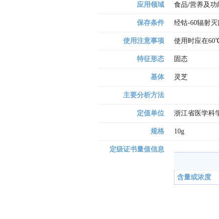
应用领域
食品/营养及功
保存条件
经钴-60辐射
使用注意事项
使用时应在60
特征形态
固态
基体
灵芝
主要分析方法
定值单位
浙江省医学科学
规格
10g
定级证书量值信息
含量或浓度