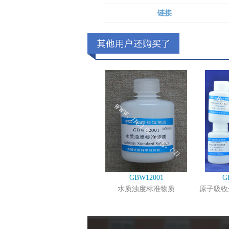
链接
GBW12001
G
水质浊度标准物质
原子吸收