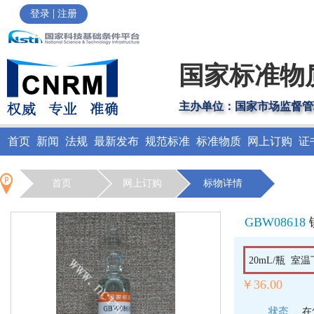
|
登录
注册
国家标准物
主办单位：国家市场监督管
首页
新闻
法规
最新发布
规范标准
标准物质
网上订购
证
首页
网上订购
标物详情
GBW08618
20mL/瓶 室温
￥36.00
状态
在