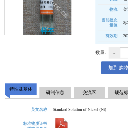
物流
普
当前批次
标
量值
样本
有效期
20
-
数量:
加到购
特性及基体
研制信息
交流区
规范
英文名称
Standard Solution of Nickel (Ni)
标准物质证书