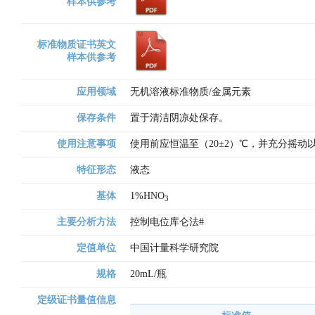
样本供参考
标准物质证书英文
样本供参考
应用领域
无机溶液标准物质/金属元素
保存条件
置于清洁阴凉处保存。
使用注意事项
使用前应恒温至（20±2）℃，并充分摇
特征形态
液态
基体
1%HNO
3
主要分析方法
控制电位库仑法# 
定值单位
中国计量科学研究院
规格
20mL/瓶
定级证书量值信息