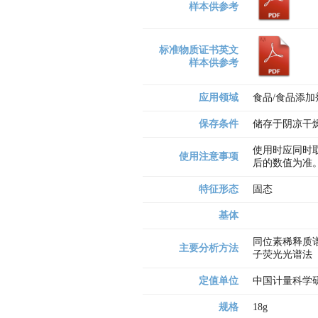
样本供参考
标准物质证书英文
样本供参考
应用领域
食品/食品添
保存条件
储存于阴凉干
使用时应同时取
使用注意事项
后的数值为准
特征形态
固态
基体
同位素稀释质谱法
主要分析方法
子荧光光谱法（
定值单位
中国计量科学研
规格
18g