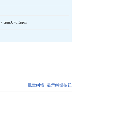
.7 ppm,U=0.3ppm
批量纠错
显示纠错按钮