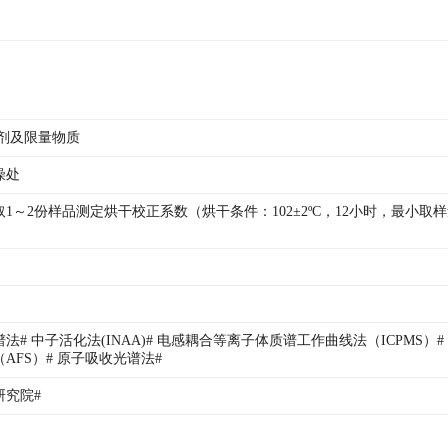
加剂及限量物质
燥处
1～2份样品测定烘干校正系数（烘干条件：102±2ºC，12小时，最小取
。
# 中子活化法(INAA)# 电感耦合等离子体质谱工作曲线法（ICPMS）# 
AFS）# 原子吸收光谱法# 
究院# 