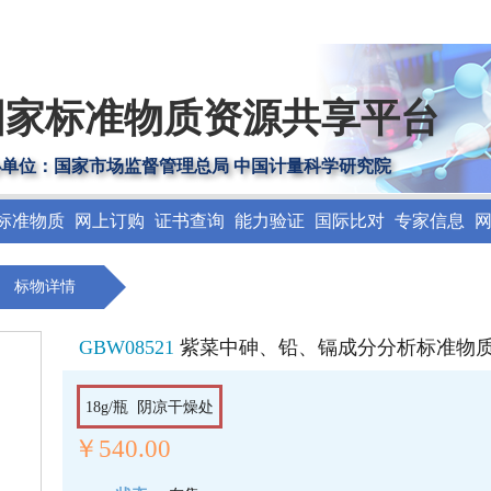
国家标准物质资源共享平台
办单位：国家市场监督管理总局 中国计量科学研究院
标准物质
网上订购
证书查询
能力验证
国际比对
专家信息
标物详情
GBW08521
紫菜中砷、铅、镉成分分析标准物
18g/瓶 阴凉干燥处
￥540.00