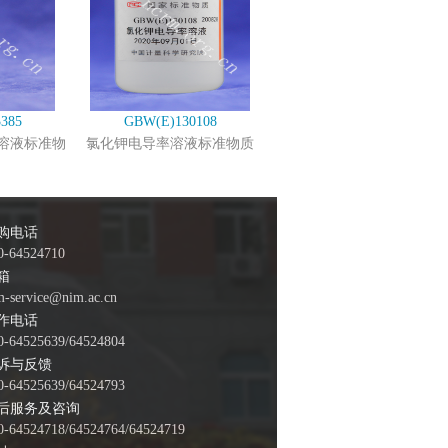
385
GBW(E)130108
溶液标准物
氯化钾电导率溶液标准物质
购电话
0-64524710
箱
m-service@nim.ac.cn
作电话
0-64525639/64524804
诉与反馈
0-64525639/64524793
后服务及咨询
0-64524718/64524764/64524719