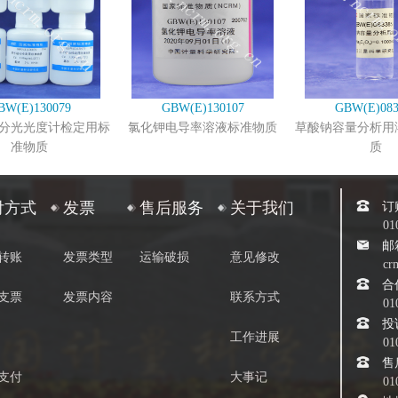
BW(E)130079
GBW(E)130107
GBW(E)083
分光光度计检定用标
氯化钾电导率溶液标准物质
草酸钠容量分析用
准物质
质
订
付方式
发票
售后服务
关于我们
01
邮
转账
发票类型
运输破损
意见修改
cr
合
支票
发票内容
联系方式
01
投
工作进展
01
售
支付
大事记
01