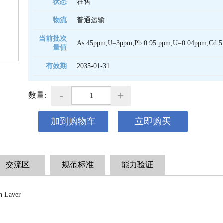
状态
在售
物流
普通运输
当前批次
As 45ppm,U=3ppm;Pb 0.95 ppm,U=0.04ppm;Cd 5
量值
有效期
2035-01-31 
-
+
数量:
加到购物车
立即购买
交流区
规范标准
能力验证
n Laver