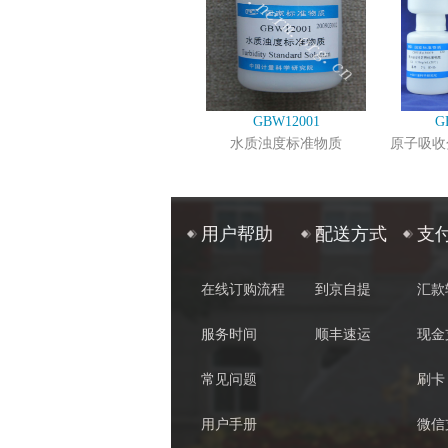
GBW12001
G
水质浊度标准物质
原子吸收
用户帮助
配送方式
支
在线订购流程
到京自提
汇款
服务时间
顺丰速运
现金
常见问题
刷卡
用户手册
微信