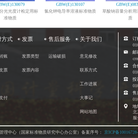
BW(E)130079
GBW(E)130107
GBW(E)083
分光光度计检定用标
氯化钾电导率溶液标准物质
草酸钠容量分析用
准物质
质
订
付方式
发票
售后服务
关于我们
01
邮
转账
发票类型
运输破损
意见修改
cr
合
支票
发票内容
联系方式
01
投
工作进展
01
售
支付
大事记
01
地
网站地图
北
服
管理中心（国家标准物质研究中心办公室）备案序号：
京ICP备10016728