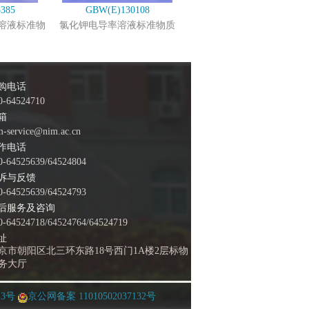
385
GBW(E)130108
溶液标准物
氯化钾电导率溶液标准物质
购电话
0-64524710
箱
m-service@nim.ac.cn
作电话
0-64525639/64524804
诉与反馈
0-64525639/64524793
后服务及咨询
0-64524718/64524764/64524719
址
京市朝阳区北三环东路18号西门1A楼2层标物
务大厅
-3号
京公网备案 11010502037132号