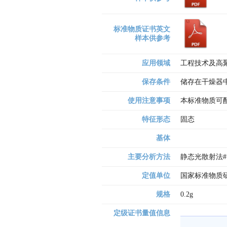
标准物质证书英文
样本供参考
应用领域
工程技术及高
保存条件
储存在干燥器
使用注意事项
本标准物质可
特征形态
固态
基体
主要分析方法
静态光散射法#
定值单位
国家标准物质研
规格
0.2g
定级证书量值信息