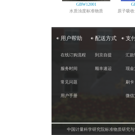
GBW12001
G
水质浊度标准物质
原子吸收
用户帮助
配送方式
支
在线订购流程
到京自提
汇款
服务时间
顺丰速运
现金
常见问题
刷卡
用户手册
微信
中国计量科学研究院标准物质研究与