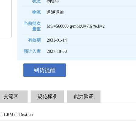
状态
制备中
物流
普通运输
当前批次
Mw=566000 g/mol;U=7.6 %,k=2
量值
有效期
2031-01-14 
预计入库
2027-10-30
到货提醒
交流区
规范标准
能力验证
nt CRM of Dextran