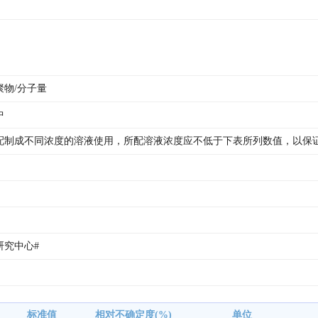
聚物/分子量
中
配制成不同浓度的溶液使用，所配溶液浓度应不低于下表所列数值，以保
 
究中心# 
标准值
相对不确定度(%)
单位