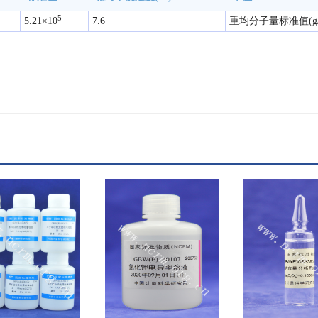
5
5.21×10
7.6
重均分子量标准值(g/m