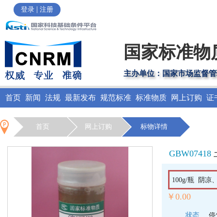
|
登录
注册
国家标准物
主办单位：国家市场监督管
首页
新闻
法规
最新发布
规范标准
标准物质
网上订购
证
首页
网上订购
标物详情
GBW07418
100g/瓶 阴
￥0.00
状态
停