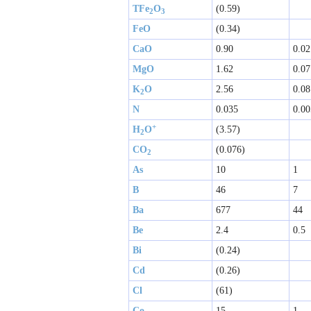
TFe
O
(0.59)
2
3
FeO
(0.34)
CaO
0.90
0.02
MgO
1.62
0.07
K
O
2.56
0.08
2
N
0.035
0.00
+
H
O
(3.57)
2
CO
(0.076)
2
As
10
1
B
46
7
Ba
677
44
Be
2.4
0.5
Bi
(0.24)
Cd
(0.26)
Cl
(61)
Co
15
1