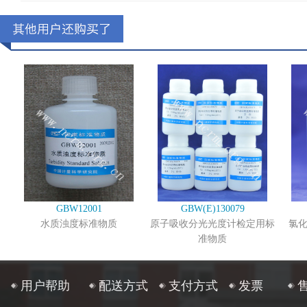
GBW12001
GBW(E)130079
水质浊度标准物质
原子吸收分光光度计检定用标
氯
准物质
用户帮助
配送方式
支付方式
发票