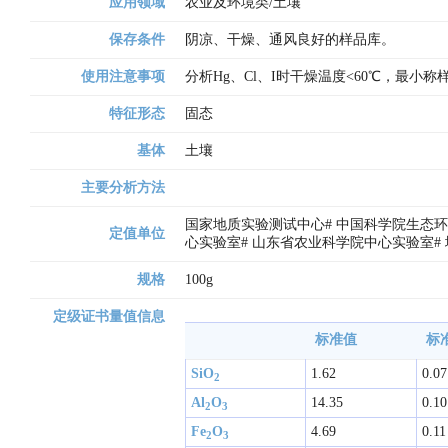
应用领域
农业及环境类/土壤
保存条件
阴凉、干燥、通风良好的样品库。
使用注意事项
分析Hg、Cl、I时干燥温度<60℃，最小称样
特征形态
固态
基体
土壤
主要分析方法
国家地质实验测试中心# 中国科学院生态环
定值单位
心实验室# 山东省农业科学院中心实验室# 
规格
100g
定级证书量值信息
标准值
标准
SiO
1.62
0.07
2
Al
O
14.35
0.10
2
3
Fe
O
4.69
0.11
2
3 