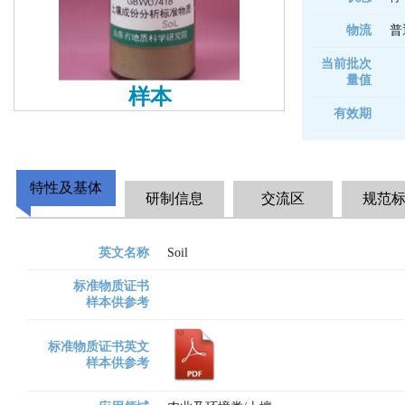
物流
普
当前批次
量值
样本
有效期
特性及基体
研制信息
交流区
规范
英文名称
Soil
标准物质证书
样本供参考
标准物质证书英文
样本供参考