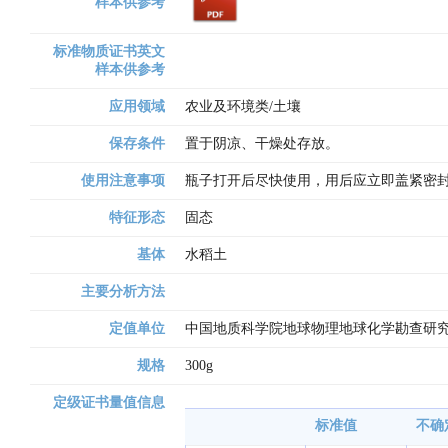
样本供参考
标准物质证书英文
样本供参考
应用领域
农业及环境类/土壤
保存条件
置于阴凉、干燥处存放。
使用注意事项
瓶子打开后尽快使用，用后应立即盖紧密
特征形态
固态
基体
水稻土
主要分析方法
定值单位
中国地质科学院地球物理地球化学勘查研究
规格
300g
定级证书量值信息
标准值
不确