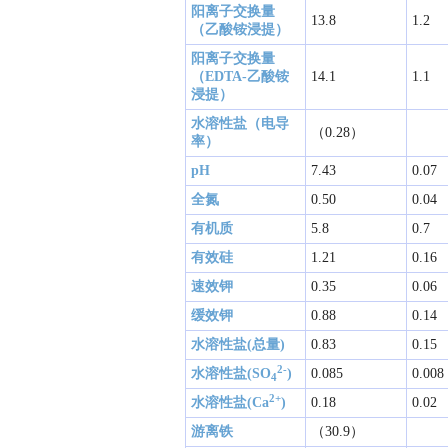
阳离子交换量
13.8
1.2
（乙酸铵浸提）
阳离子交换量
（EDTA-乙酸铵
14.1
1.1
浸提）
水溶性盐（电导
（0.28）
率）
pH
7.43
0.07
全氮
0.50
0.04
有机质
5.8
0.7
有效硅
1.21
0.16
速效钾
0.35
0.06
缓效钾
0.88
0.14
水溶性盐(总量)
0.83
0.15
2-
水溶性盐(SO
)
0.085
0.008
4
2+
水溶性盐(Ca
)
0.18
0.02
游离铁
（30.9）