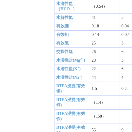
水溶性盐
（0.54）
-
（HCO
）
3
水解性氮
41
5
有效硼
0.18
0.04
有效钼
0.14
0.02
有效硫
25
3
交换性锰
26
6
2+
水溶性盐(Mg
)
20
3
+
水溶性盐(K
)
22
6
+
水溶性盐(Na
)
44
4
DTPA浸提(有效
1.5
0.2
铜)
DTPA浸提(有效
（1.4）
锌)
DTPA浸提(有效
（158）
铁)
DTPA浸提(有效
56
9