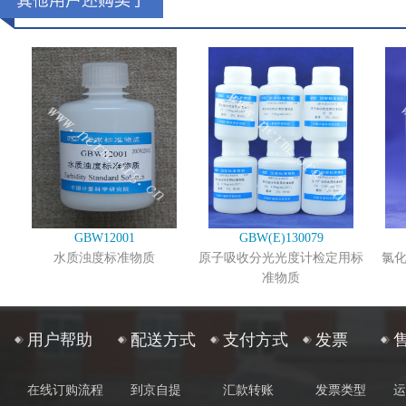
GBW12001
GBW(E)130079
水质浊度标准物质
原子吸收分光光度计检定用标
氯
准物质
用户帮助
配送方式
支付方式
发票
在线订购流程
到京自提
汇款转账
发票类型
运