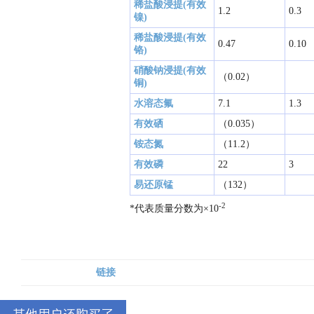
稀盐酸浸提(有效
1.2
0.3
镍)
稀盐酸浸提(有效
0.47
0.10
铬)
硝酸钠浸提(有效
（0.02）
铜)
水溶态氟
7.1
1.3
有效硒
（0.035）
铵态氮
（11.2）
有效磷
22
3
易还原锰
（132）
-2
*代表质量分数为×10
链接