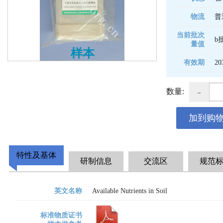
物流
普
当前批次
b
量值
样本
有效期
20
-
数量:
加到购
特性及基体
研制信息
交流区
规范
英文名称
Available Nutrients in Soil
标准物质证书