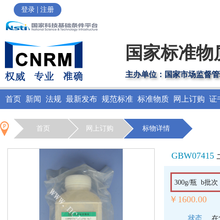
|
登录
注册
国家标准物
主办单位：国家市场监督管
首页
新闻
法规
最新发布
规范标准
标准物质
网上订购
证
首页
网上订购
标物详情
GBW07415
300g/瓶 b
￥1600.00
状态
在