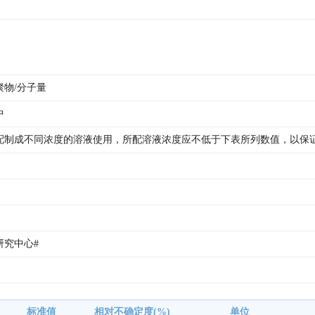
聚物/分子量
中
配制成不同浓度的溶液使用，所配溶液浓度应不低于下表所列数值，以保
 
究中心# 
标准值
相对不确定度(%)
单位