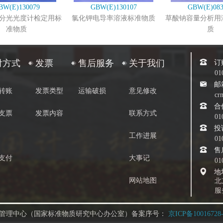
BW(E)130079
GBW(E)130107
GBW(E)083
分光光度计检定用标
氯化钾电导率溶液标准物质
草酸钠容量分析用
准物质
质
订
付方式
发票
售后服务
关于我们
01
邮
转账
发票类型
运输破损
意见修改
cr
合
支票
发票内容
联系方式
01
投
工作进展
01
售
支付
大事记
01
地
网站地图
北
服
管理中心（国家标准物质研究中心办公室）备案序号：
京ICP备10016728