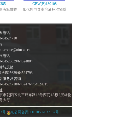
385
GBW(E)130108
溶液标准物
氯化钾电导率溶液标准物质
购电话
0-64524710
箱
m-service@nim.ac.cn
作电话
0-64525639/64524804
诉与反馈
0-64525639/64524793
后服务及咨询
0-64524718/64524764/64524719
址
京市朝阳区北三环东路18号西门1A楼2层标物
务大厅
-3号
京公网备案 11010502037132号