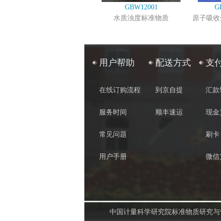
GBW12001
G
水质浊度标准物质
原子吸收
用户帮助
配送方式
支
在线订购流程
到京自提
汇款
服务时间
顺丰速运
现金
常见问题
刷卡
用户手册
微信
中国计量科学研究院标准物质研究与