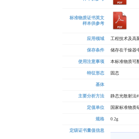
标准物质证书英文
样本供参考
应用领域
工程技术及高
保存条件
储存在干燥器
使用注意事项
本标准物质可
特征形态
固态
基体
主要分析方法
静态光散射法#
定值单位
国家标准物质研
规格
0.2g
定级证书量值信息