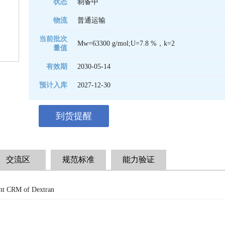
状态
制备中
物流
普通运输
当前批次
Mw=63300 g/mol;U=7.8 %，k=2
量值
有效期
2030-05-14 
预计入库
2027-12-30
到货提醒
交流区
规范标准
能力验证
nt CRM of Dextran