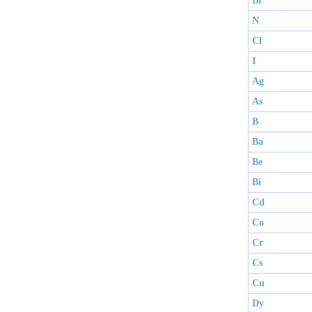
Br
N
Cl
I
Ag
As
B
Ba
Be
Bi
Cd
Co
Cr
Cs
Cu
Dy