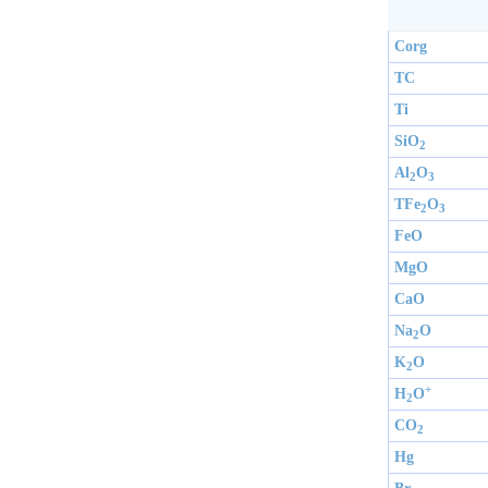
Corg
TC
Ti
SiO
2
Al
O
2
3
TFe
O
2
3
FeO
MgO
CaO
Na
O
2
K
O
2
+
H
O
2
CO
2
Hg