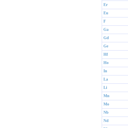
Er
Eu
F
Ga
Gd
Ge
Hf
Ho
In
La
Li
Mn
Mo
Nb
Nd