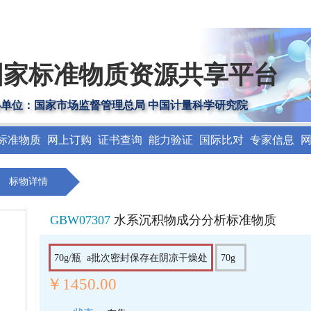
国家标准物质资源共享平台
办单位：国家市场监督管理总局 中国计量科学研究院
标准物质
网上订购
证书查询
能力验证
国际比对
专家信息
标物详情
GBW07307
水系沉积物成分分析标准物质
70g/瓶 a批次密封保存在阴凉干燥处
70g
￥1450.00