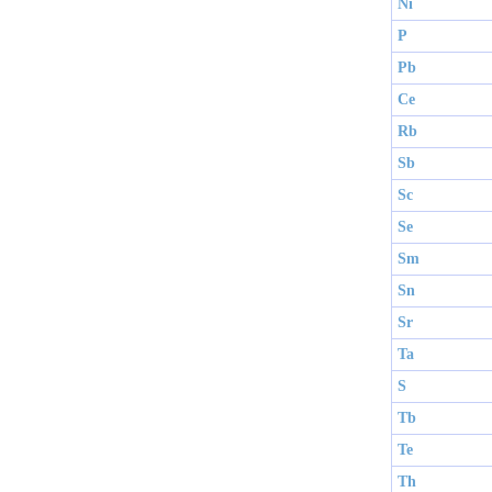
Ni
P
Pb
Ce
Rb
Sb
Sc
Se
Sm
Sn
Sr
Ta
S
Tb
Te
Th