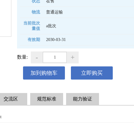
状态
在售
物流
普通运输
当前批次
a批次
量值
有效期
2030-03-31 
-
+
数量:
加到购物车
立即购买
交流区
规范标准
能力验证
t