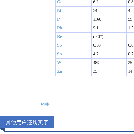
Ge
6.2
0.8
Ni
54
4
P
1160
59
Pb
9.1
1.5
Re
(0.07)
Sb
0.58
0.0
Sn
4.7
0.7
W
489
25
Zn
357
14
链接