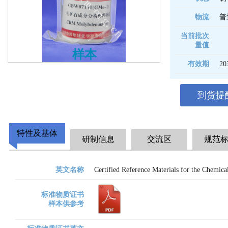
物流
普
当前批次
量值
样本
有效期
20
到货提
特性及基体
研制信息
交流区
规范
英文名称
Certified Reference Materials for the Chem
标准物质证书
样本供参考