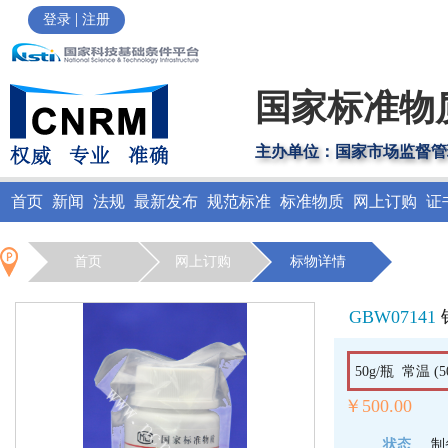
|
登录
注册
国家标准物
主办单位：国家市场监督管
首页
新闻
法规
最新发布
规范标准
标准物质
网上订购
证
首页
网上订购
标物详情
GBW07141
50g/瓶 常温 (5
￥500.00
状态
制