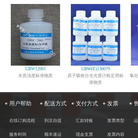
GBW12001
GBW(E)130079
水质浊度标准物质
原子吸收分光光度计检定用标
氯
准物质
用户帮助
配送方式
支付方式
发票
在线订购流程
到京自提
汇款转账
发票类型
运
服务时间
顺丰速运
现金支票
发票内容