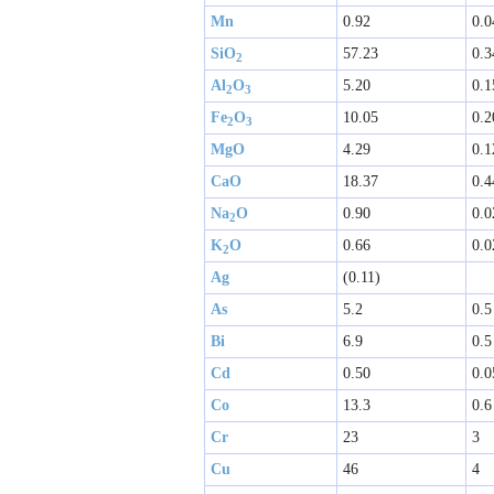
Mn
0.92
0.0
SiO
57.23
0.3
2
Al
O
5.20
0.1
2
3 
Fe
O
10.05
0.2
2
3 
MgO
4.29
0.1
CaO
18.37
0.4
Na
O
0.90
0.0
2
K
O
0.66
0.0
2
Ag
(0.11)
As
5.2
0.5
Bi
6.9
0.5
Cd
0.50
0.0
Co
13.3
0.6
Cr
23
3
Cu
46
4