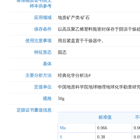
标准物质证书英文
样本供参考
应用领域
地质矿产类/矿石
保存条件
以高压聚乙烯塑料瓶密封保存于阴凉干燥
使用注意事项
用后紧盖置于干燥器中。
特征形态
固态
基体
主要分析方法
经典化学分析法# 
定值单位
中国地质科学院地球物理地球化学勘查研究
规格
50g
定级证书量值信息
标准值
不
Mo
0.066
0.0
S
0.38
0.0