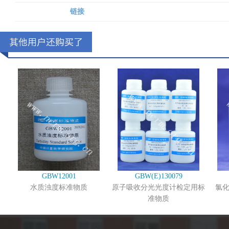
链接
GBW12001
GBW(E)130079
水质浊度标准物质
原子吸收分光光度计检定用标
氯
准物质