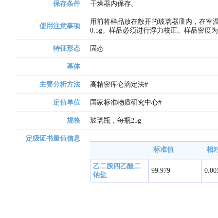
保存条件
干燥器内保存。
用前将样品放在敞开的玻璃器皿内，在室温
使用注意事项
0.5g。样品必须进行浮力校正。样品密度为2
特征形态
固态
基体
主要分析方法
高精密库仑滴定法# 
定值单位
国家标准物质研究中心# 
规格
玻璃瓶，每瓶25g
定级证书量值信息
标准值
相对
乙二胺四乙酸二
99.979
0.00
钠盐