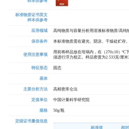
样本供参考
标准物质证书英文
样本供参考
应用领域
高纯物质与容量分析用溶液标准物质/高纯
保存条件
本标准物质需在避光、阴凉、干燥处贮存
用前将样品放在坩埚内，在（270±10）
使用注意事项
须进行浮力校正。样品密度为2.533克/厘米
特征形态
固态
基体
主要分析方法
高精密库仑法
定值单位
中国计量科学研究院
规格
50g/瓶
定级证书量值信息
标准值
相对