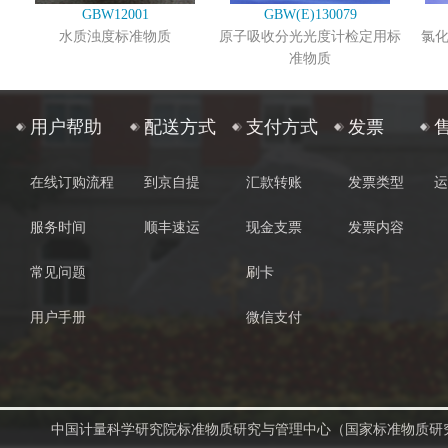
GBW12001
GBW(E)130079
水质浊度标准物质
原子吸收分光光度计检定用标
氯
准物质
用户帮助
配送方式
支付方式
发票
在线订购流程
到京自提
汇款转账
发票类型
运
服务时间
顺丰速运
现金支票
发票内容
常见问题
刷卡
用户手册
微信支付
中国计量科学研究院标准物质研究与管理中心（国家标准物质研