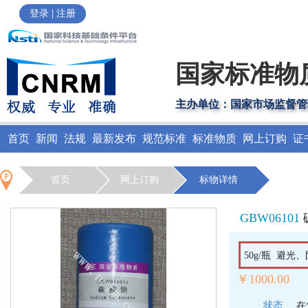
|
登录
注册
国家标准物
主办单位：国家市场监督管
首页
新闻
法规
最新发布
规范标准
标准物质
网上订购
证
首页
网上订购
标物详情
GBW06101
50g/瓶 避光、
￥1000.00
状态
在