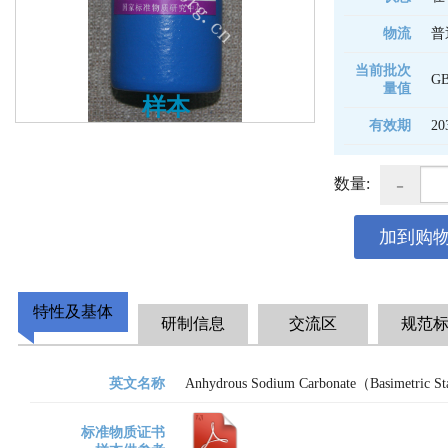
物流
普
当前批次
GB
量值
样本
有效期
20
-
数量:
加到购
特性及基体
研制信息
交流区
规范
英文名称
Anhydrous Sodium Carbonate（Basimetric S
标准物质证书