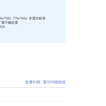
4Se/76Se  77Se/76Se  丰度比标准
682  扩展不确定度
029
批量纠错
显示纠错按钮