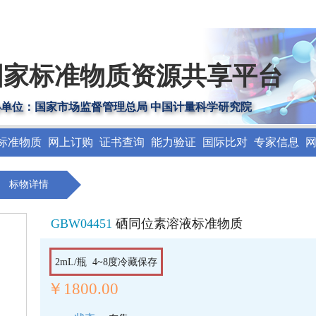
国家标准物质资源共享平台
办单位：国家市场监督管理总局 中国计量科学研究院
标准物质
网上订购
证书查询
能力验证
国际比对
专家信息
标物详情
GBW04451
硒同位素溶液标准物质
2mL/瓶 4~8度冷藏保存
￥1800.00