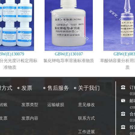
BW(E)130079
GBW(E)130107
GBW(E)083
分光光度计检定用标
氯化钾电导率溶液标准物质
草酸钠容量分析用
准物质
质
订
付方式
发票
售后服务
关于我们
01
邮
转账
发票类型
运输破损
意见修改
cr
合
支票
发票内容
联系方式
01
投
工作进展
01