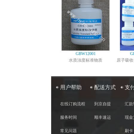
GBW12001
G
水质浊度标准物质
原子吸收
用户帮助
配送方式
支
在线订购流程
到京自提
汇款
服务时间
顺丰速运
现金
常见问题
刷卡