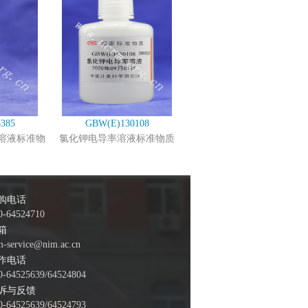
385
GBW(E)130108
溶液标准物
氯化钾电导率溶液标准物质
购电话
0-64524710
箱
m-service@nim.ac.cn
作电话
0-64525639/64524804
诉与反馈
0-64525639/64524793