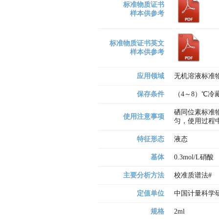
标准物质证书
样本供参考
标准物质证书英文
样本供参考
应用领域
无机溶液标准
保存条件
（4～8）℃
硒同位素标准物
使用注意事项
匀，使用过程
特征形态
液态
基体
0.3mol/L硝酸
主要分析方法
校准质谱法# 
定值单位
中国计量科学
规格
2ml