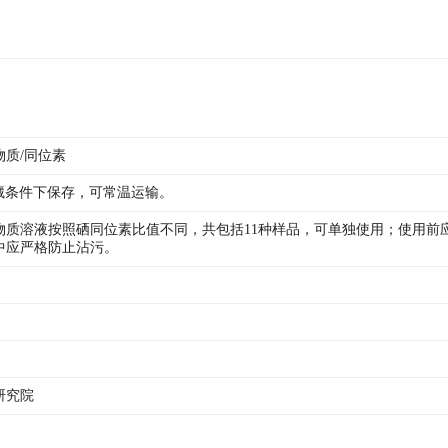
物质/同位素
冷藏条件下保存，可常温运输。
质溶液按照硒同位素比值不同，共包括11种样品，可单独使用；使用前应恒
中应严格防止沾污。
研究院