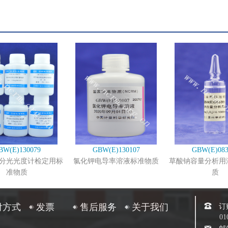
BW(E)130079
GBW(E)130107
GBW(E)083
分光光度计检定用标
氯化钾电导率溶液标准物质
草酸钠容量分析用
准物质
质
订
付方式
发票
售后服务
关于我们
01