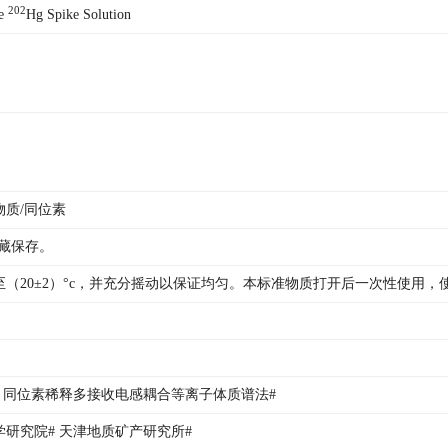
202
e 
Hg Spike Solution
物质/同位素
冷藏保存。
至（20±2）°c，并充分摇动以保证均匀。本标准物质打开后一次性使用
 同位素稀释多接收电感耦合等离子体质谱法# 
研究院# 天津地质矿产研究所# 