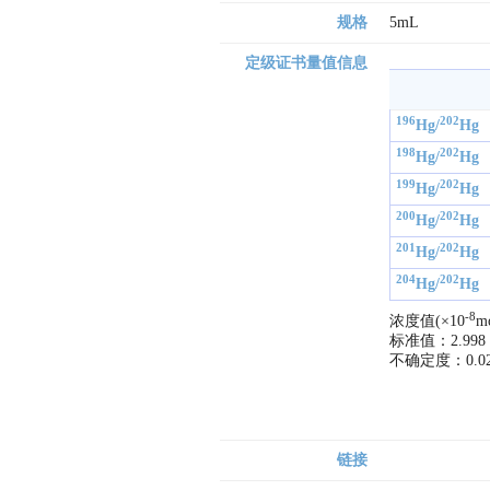
规格
5mL
定级证书量值信息
196
202
Hg/
Hg
198
202
Hg/
Hg
199
202
Hg/
Hg
200
202
Hg/
Hg
201
202
Hg/
Hg
204
202
Hg/
Hg
-8
浓度值(×10
mo
标准值：2.998

不确定度：0.02
链接