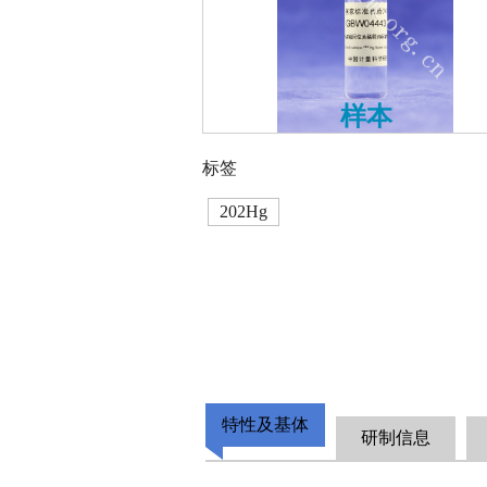
样本
标签
202Hg
特性及基体
研制信息