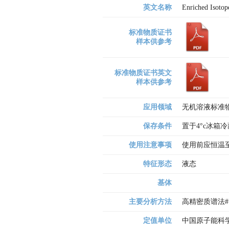
英文名称
Enriched Isotop
标准物质证书
样本供参考
标准物质证书英文
样本供参考
应用领域
无机溶液标准
保存条件
置于4°c冰箱
使用注意事项
使用前应恒温
特征形态
液态
基体
主要分析方法
高精密质谱法#
定值单位
中国原子能科学