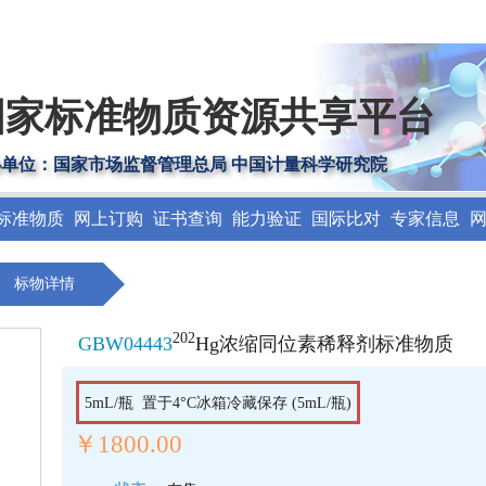
国家标准物质资源共享平台
办单位：国家市场监督管理总局 中国计量科学研究院
标准物质
网上订购
证书查询
能力验证
国际比对
专家信息
标物详情
202
GBW04443
Hg浓缩同位素稀释剂标准物质
5mL/瓶 置于4°C冰箱冷藏保存 (5mL/瓶)
￥1800.00