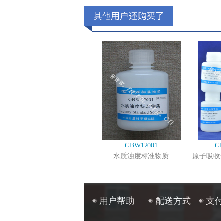
GBW12001
G
水质浊度标准物质
原子吸收
用户帮助
配送方式
支