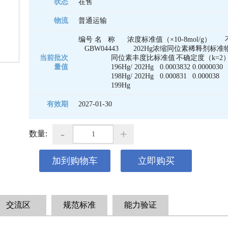
状态
在售
物流
普通运输
编号	名   称	浓度标准值（×10-8mol/g）	不确定度（×10-10mol/g, k=2）	

   GBW04443  	   202Hg浓缩同位素稀释剂标准物质   	2.978	2.4	

当前批次
		同位素丰度比标准值	不确定度（k=2）	

量值
		196Hg/ 202Hg	0.0003832	0.0000030	

		198Hg/ 202Hg	0.000831	0.000038	

		199Hg
有效期
2027-01-30 
-
+
数量:
加到购物车
立即购买
交流区
规范标准
能力验证