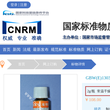
|
登录
注册
国家标准物
主办单位：国家市场监督管
首页
新闻
法规
最新发布
规范标准
标准物质
网上订购
证
首页
网上订购
标物详情
GBW(E)130
2g/瓶 常温干
￥108.00
状态
制