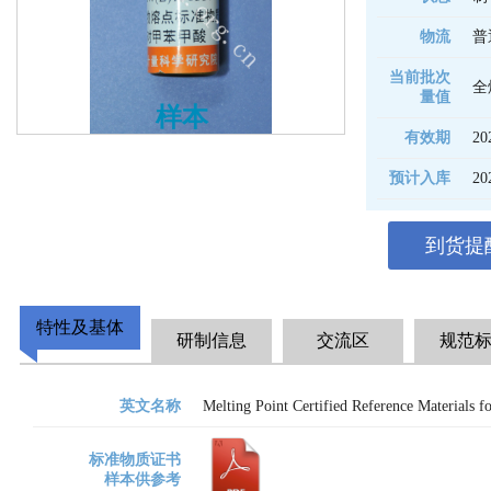
物流
普
当前批次
量值
样本
有效期
20
预计入库
20
到货提
特性及基体
研制信息
交流区
规范
英文名称
Melting Point Certified Reference Materials f
标准物质证书
样本供参考