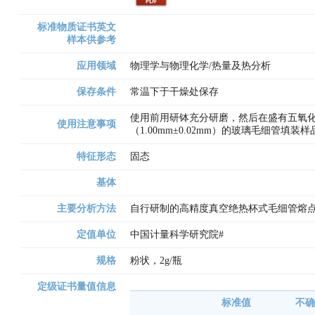
标准物质证书英文
样本供参考
应用领域
物理学与物理化学/热量及热分析
保存条件
常温下于干燥处保存
使用前用研钵充分研磨，然后在盛有五氧化
使用注意事项
（1.00mm±0.02mm）的玻璃毛细管填装样
特征形态
固态
基体
主要分析方法
自行研制的高精度真空绝热杯式毛细管熔点
定值单位
中国计量科学研究院# 
规格
粉状，2g/瓶
定级证书量值信息
标准值
不确