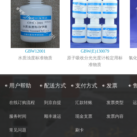
GBW12001
GBW(E)130079
水质浊度标准物质
原子吸收分光光度计检定用标
氯
准物质
用户帮助
配送方式
支付方式
发票
在线订购流程
到京自提
汇款转账
发票类型
运
服务时间
顺丰速运
现金支票
发票内容
常见问题
刷卡