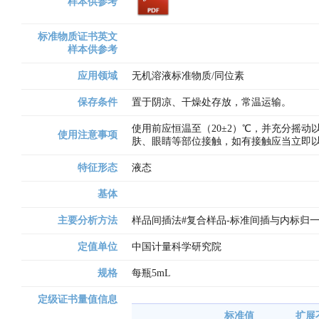
样本供参考
标准物质证书英文
样本供参考
应用领域
无机溶液标准物质/同位素
保存条件
置于阴凉、干燥处存放，常温运输。
使用前应恒温至（20±2）℃，并充分摇
使用注意事项
肤、眼睛等部位接触，如有接触应当立即以
特征形态
液态
基体
主要分析方法
样品间插法#复合样品-标准间插与内标归
定值单位
中国计量科学研究院
规格
每瓶5mL
定级证书量值信息
标准值
扩展