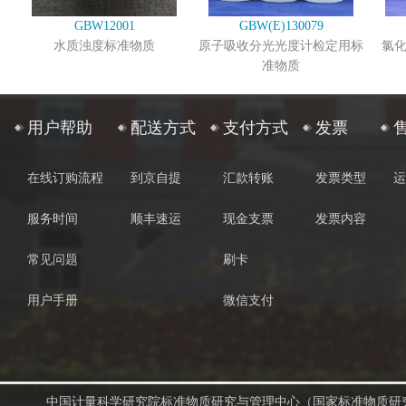
GBW12001
GBW(E)130079
水质浊度标准物质
原子吸收分光光度计检定用标
氯
准物质
用户帮助
配送方式
支付方式
发票
在线订购流程
到京自提
汇款转账
发票类型
运
服务时间
顺丰速运
现金支票
发票内容
常见问题
刷卡
用户手册
微信支付
中国计量科学研究院标准物质研究与管理中心（国家标准物质研