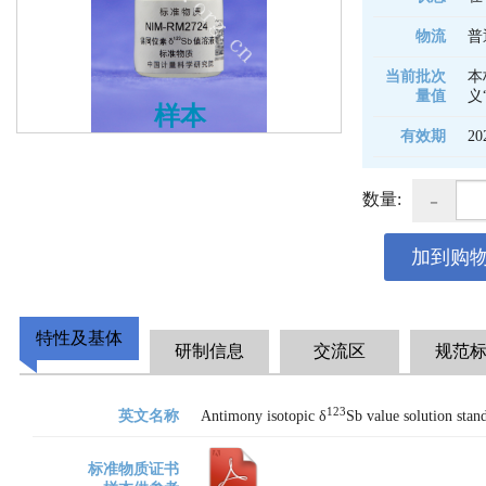
物流
普
当前批次
本
量值
义
样本
有效期
20
-
数量:
加到购
特性及基体
研制信息
交流区
规范
123
英文名称
Antimony isotopic δ
Sb value solution stan
标准物质证书