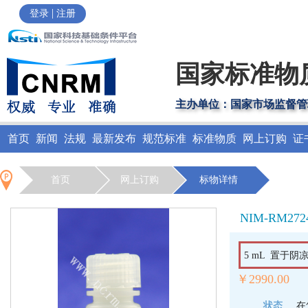
|
登录
注册
国家标准物
主办单位：国家市场监督管
首页
新闻
法规
最新发布
规范标准
标准物质
网上订购
证
首页
网上订购
标物详情
NIM-RM272
5 mL 置于
￥2990.00
状态
在