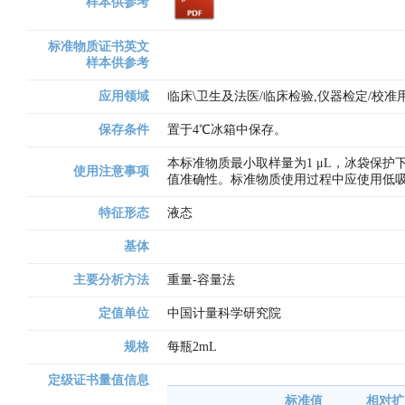
样本供参考
标准物质证书英文
样本供参考
应用领域
临床\卫生及法医/临床检验,仪器检定/校准
保存条件
置于4℃冰箱中保存。
本标准物质最小取样量为1 μL，冰袋保
使用注意事项
值准确性。标准物质使用过程中应使用低
特征形态
液态
基体
主要分析方法
重量-容量法
定值单位
中国计量科学研究院
规格
每瓶2mL
定级证书量值信息
标准值
相对扩