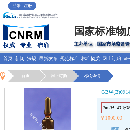
|
登录
注册
国家标准物
主办单位：国家市场监督管
首页
新闻
法规
最新发布
规范标准
标准物质
网上订购
证
首页
网上订购
标物详情
GBW(E)091
2ml/只 4℃冰
￥1000.00
状态
在