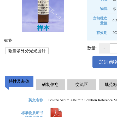
物流
冰
当前批次
0.
量值
样本
有效期
20
标签
-
数量:
微量紫外分光光度计
加到购
特性及基体
研制信息
交流区
规范
英文名称
Bovine Serum Albumin Solution Reference Ma
标准物质证书