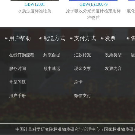
GBW12001
GBW(E)130079
水质浊度标准物质
原子吸收分光光度计检定用标
氯
准物质
用户帮助
配送方式
支付方式
发票
在线订购流程
到京自提
汇款转账
发票类型
运
服务时间
顺丰速运
现金支票
发票内容
常见问题
刷卡
用户手册
微信支付
中国计量科学研究院标准物质研究与管理中心（国家标准物质研