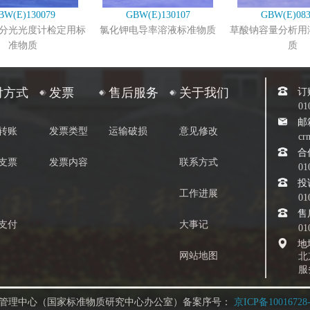
BW(E)130079
GBW(E)130107
GBW(E)083
分光光度计检定用标
氯化钾电导率溶液标准物质
草酸钠容量分析用
准物质
质
订
付方式
发票
售后服务
关于我们
01
邮
转账
发票类型
运输破损
意见修改
cr
合
支票
发票内容
联系方式
01
投
工作进展
01
售
支付
大事记
01
地
网站地图
北
服
管理中心（国家标准物质研究中心办公室）备案序号：
京ICP备10016728