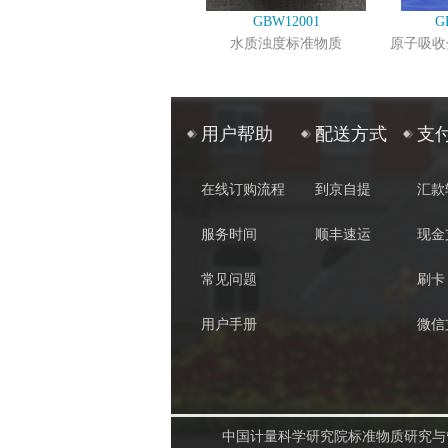
GBW12001
G
水质浊度标准物质
原子吸收
用户帮助
配送方式
支
在线订购流程
到京自提
汇款
服务时间
顺丰速运
现金
常见问题
刷卡
用户手册
微信
中国计量科学研究院标准物质研究与