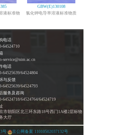
385
GBW(E)130108
溶液标准物
氯化钾电导率溶液标准物质
购电话
0-64524710
箱
m-service@nim.ac.cn
作电话
0-64525639/64524804
诉与反馈
0-64525639/64524793
后服务及咨询
0-64524718/64524764/64524719
址
京市朝阳区北三环东路18号西门1A楼2层标物
务大厅
-3号
京公网备案 11010502037132号