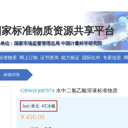
国家标准物质资源共享平台
办单位：国家市场监督管理总局 中国计量科学研究院
标准物质
网上订购
证书查询
能力验证
国际比对
专家信息
标物详情
GBW(E)087074
水中二氯乙酸溶液标准物质
2mL/单元 4℃冷藏
￥450.00