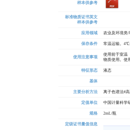
样本供参考
标准物质证书英文
样本供参考
应用领域
农业及环境类/
保存条件
常温运输。4
使用前于室温
使用注意事项
物质使用。使
特征形态
液态
基体
主要分析方法
离子色谱法#
定值单位
中国计量科学
规格
2mL/瓶
定级证书量值信息