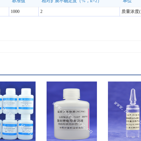
标准值
相对扩展不确定度（%，k=2）
单位
1000
2
质量浓度(µ