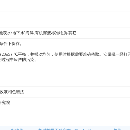
地表水\地下水\海洋,有机溶液标准物质/其它
℃条件下保存。
（20±5）℃平衡，并摇动均匀，使用时根据需要准确移取。安瓿瓶一经
用过程中应严防污染。
高效液相色谱法
研究院