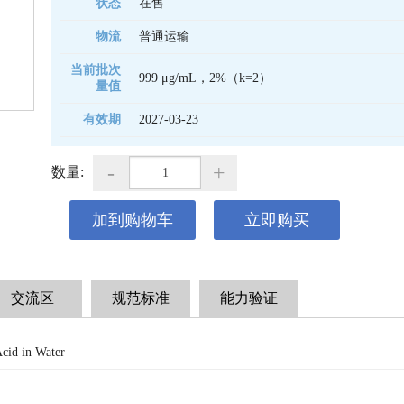
状态
在售
物流
普通运输
当前批次
999 μg/mL，2%（k=2）
量值
有效期
2027-03-23 
-
+
数量:
加到购物车
立即购买
交流区
规范标准
能力验证
Acid in Water