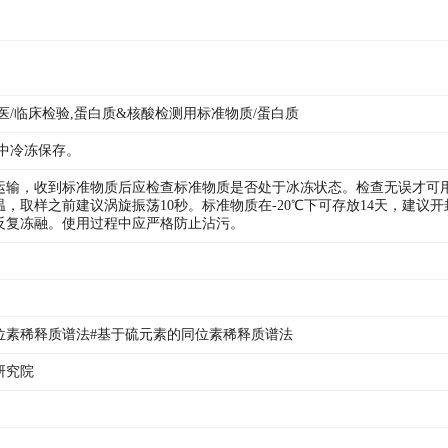
医/临床检验,蛋白质&核酸检测用标准物质/蛋白质
箱中冷冻保存。
运输，收到标准物质后应检查标准物质是否处于冰冻状态。检查无误才可
，取样之前建议涡旋振荡10秒。标准物质在-20℃下可存放14天，建议开
反复冻融。使用过程中应严格防止沾污。
位素稀释质谱法#基于硫元素的同位素稀释质谱法
研究院