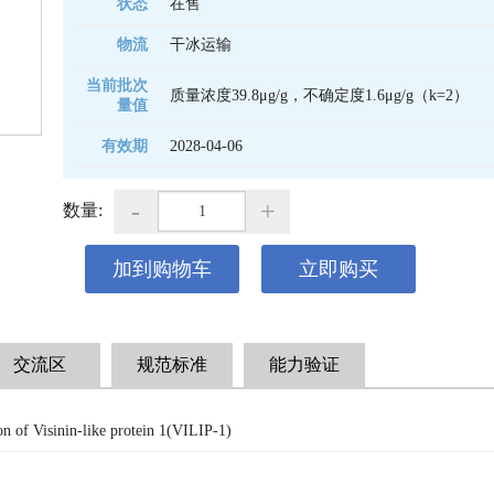
状态
在售
物流
干冰运输
当前批次
质量浓度39.8μg/g，不确定度1.6μg/g（k=2）
量值
有效期
2028-04-06 
-
+
数量:
加到购物车
立即购买
交流区
规范标准
能力验证
on of Visinin-like protein 1(VILIP-1)