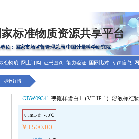
国家标准物质资源共享平台
办单位：国家市场监督管理总局 中国计量科学研究院
标准物质
网上订购
证书查询
能力验证
国际比对
专家信息
标物详情
GBW09341
视锥样蛋白1（VILIP-1）溶液标准
0.1mL/支 -70℃
￥1500.00