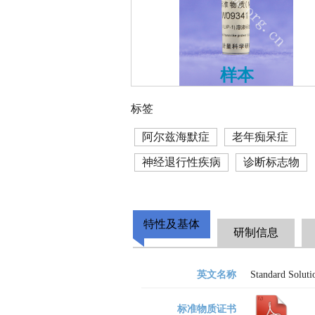
样本
标签
阿尔兹海默症
老年痴呆症
神经退行性疾病
诊断标志物
特性及基体
研制信息
英文名称
Standard Soluti
标准物质证书