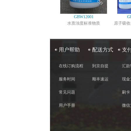
GBW12001
G
水质浊度标准物质
原子吸收
用户帮助
配送方式
支
在线订购流程
到京自提
汇款
服务时间
顺丰速运
现金
常见问题
刷卡
用户手册
微信