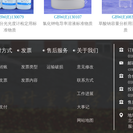
BW(E)130079
GBW(E)130107
GBW(E)083
分光光度计检定用标
氯化钾电导率溶液标准物质
草酸钠容量分析用
准物质
质
订
付方式
发票
售后服务
关于我们
01
邮
转账
发票类型
运输破损
意见修改
cr
合
支票
发票内容
联系方式
01
投
工作进展
01
售
支付
大事记
01
地
网站地图
北
服