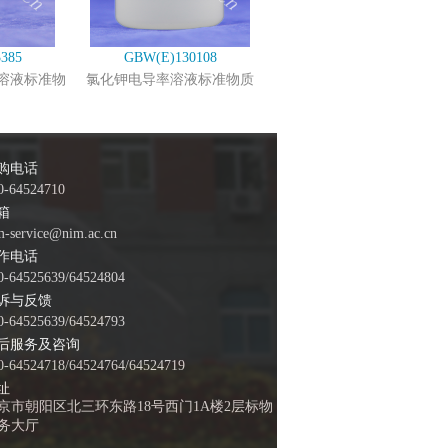
385
GBW(E)130108
溶液标准物
氯化钾电导率溶液标准物质
购电话
0-64524710
箱
m-service@nim.ac.cn
作电话
0-64525639/64524804
诉与反馈
0-64525639/64524793
后服务及咨询
0-64524718/64524764/64524719
址
京市朝阳区北三环东路18号西门1A楼2层标物
务大厅