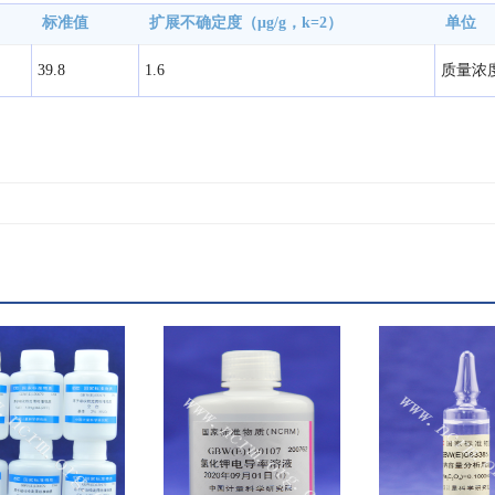
标准值
扩展不确定度（μg/g，k=2）
单位
39.8
1.6
质量浓度 