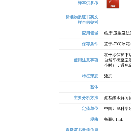
样本供参考
标准物质证书英文
样本供参考
应用领域
临床\卫生及法
保存条件
置于-70℃冰
在干冰保护下
使用注意事项
自然平衡至室温
小时），避免
特征形态
液态
基体
主要分析方法
氨基酸水解同
定值单位
中国计量科学
规格
每瓶0.1mL
定级证书量值信息