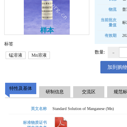
物流
普
当前批次
标
量值
样本
有效期
20
标签
-
数量:
锰溶液
Mn溶液
加到购
特性及基体
研制信息
交流区
规范
英文名称
Standard Solution of Manganese (Mn)
标准物质证书