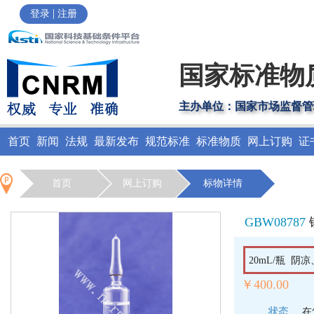
|
登录
注册
国家标准物
主办单位：国家市场监督管
首页
新闻
法规
最新发布
规范标准
标准物质
网上订购
证
首页
网上订购
标物详情
GBW08787
20mL/瓶 
￥400.00
状态
在