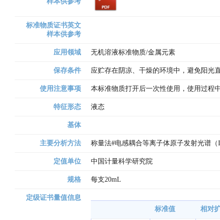
样本供参考
标准物质证书英文
样本供参考
应用领域
无机溶液标准物质/金属元素
保存条件
应贮存在阴凉、干燥的环境中，避免阳光
使用注意事项
本标准物质打开后一次性使用，使用过程
特征形态
液态
基体
主要分析方法
称量法#电感耦合等离子体原子发射光谱（IC
定值单位
中国计量科学研究院
规格
每支20mL
定级证书量值信息
标准值
相对扩