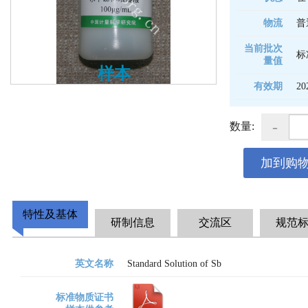
物流
普
当前批次
标
量值
样本
有效期
20
-
数量:
加到购
特性及基体
研制信息
交流区
规范
英文名称
Standard Solution of Sb
标准物质证书