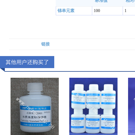
标准值
相对
锑单元素
100
1
链接