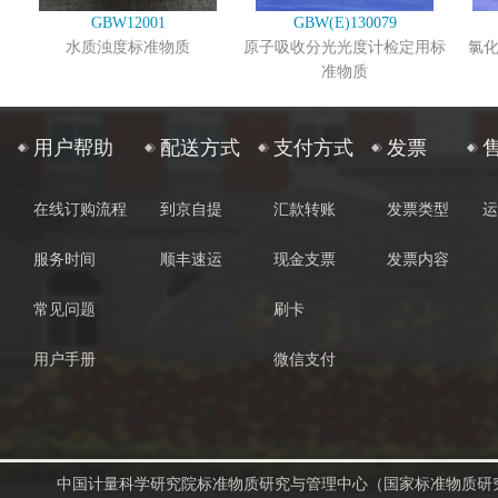
GBW12001
GBW(E)130079
水质浊度标准物质
原子吸收分光光度计检定用标
氯
准物质
用户帮助
配送方式
支付方式
发票
在线订购流程
到京自提
汇款转账
发票类型
运
服务时间
顺丰速运
现金支票
发票内容
常见问题
刷卡
用户手册
微信支付
中国计量科学研究院标准物质研究与管理中心（国家标准物质研