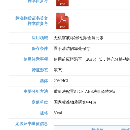
样本供参考
标准物质证书英文
样本供参考
应用领域
无机溶液标准物质/金属元素
保存条件
置于清洁阴凉处保存
使用注意事项
使用前应恒温至（20±5）℃，并充分摇
特征形态
液态
基体
20%HCl
主要分析方法
重量法配置# ICP-AES法量值核对# 
定值单位
国家标准物质研究中心# 
规格
80ml
定级证书量值信息