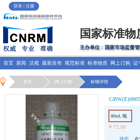
|
登录
注册
国家标准物
主办单位：国家市场监督管
首页
新闻
法规
最新发布
规范标准
标准物质
网上订购
证
首页
网上订购
标物详情
GBW(E)080
80mL/瓶
￥72.00
状态
在