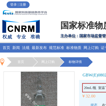
|
登录
注册
国家标准物
主办单位：国家市场监督管
首页
新闻
法规
最新发布
规范标准
标准物质
网上订购
证
首页
网上订购
标物详情
GBW(E)080
20mL/瓶 室
￥32.00
状态
在