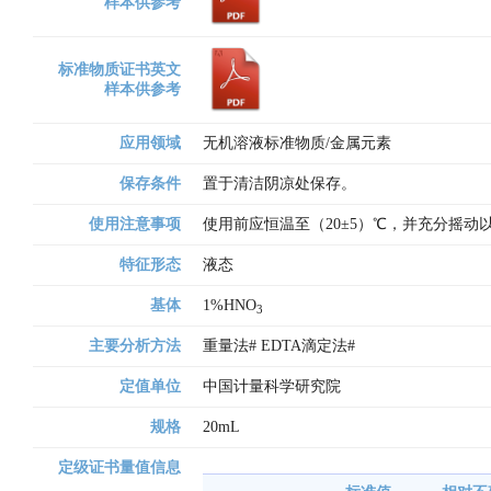
样本供参考
标准物质证书英文
样本供参考
应用领域
无机溶液标准物质/金属元素
保存条件
置于清洁阴凉处保存。
使用注意事项
使用前应恒温至（20±5）℃，并充分摇
特征形态
液态
基体
1%HNO
3
主要分析方法
重量法# EDTA滴定法# 
定值单位
中国计量科学研究院
规格
20mL
定级证书量值信息