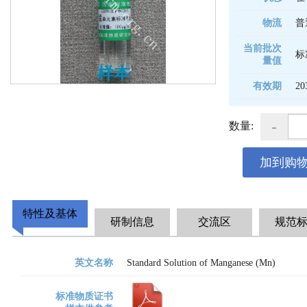
物流
普
当前批次
标
量值
样本
有效期
20
-
数量:
加到购
特性及基体
研制信息
交流区
规范
英文名称
Standard Solution of Manganese (Mn)
标准物质证书