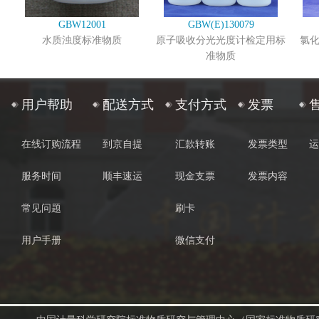
GBW12001
GBW(E)130079
水质浊度标准物质
原子吸收分光光度计检定用标
氯
准物质
用户帮助
配送方式
支付方式
发票
在线订购流程
到京自提
汇款转账
发票类型
运
服务时间
顺丰速运
现金支票
发票内容
常见问题
刷卡
用户手册
微信支付