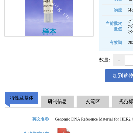
物流
冰
水
当前批次
水
量值
样本
水
有效期
20
-
数量:
加到购
特性及基体
研制信息
交流区
规范
英文名称
Genomic DNA Reference Material for HER2 