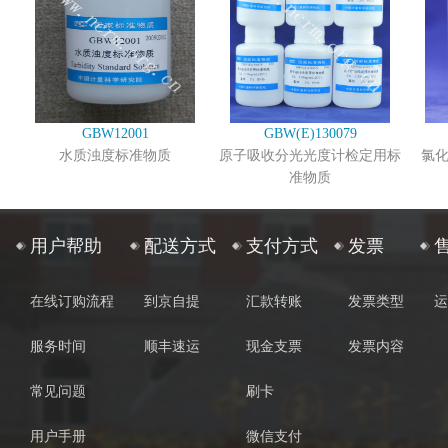
GBW12001
GBW(E)130079
水质浊度标准物质
原子吸收分光光度计检定用标
氯
准物质
用户帮助
配送方式
支付方式
发票
在线订购流程
到京自提
汇款转账
发票类型
运
服务时间
顺丰速运
现金支票
发票内容
常见问题
刷卡
用户手册
微信支付