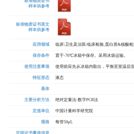
标准物质证书
样本供参考
标准物质证书英文
样本供参考
应用领域
临床\卫生及法医/临床检验,蛋白质&核酸
保存条件
置于-70℃冰箱中保存。采用冰袋运输。
使用注意事项
使用前应先从冰箱内取出，平衡至室温后
特征形态
液态
基体
主要分析方法
绝对定量法-数字PCR法
定值单位
中国计量科学研究院
规格
每管50μL
定级证书量值信息