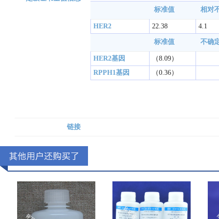
标准值
相对不
HER2
22.38
4.1
标准值
不确
HER2基因
（8.09）
RPPH1基因
（0.36）
链接