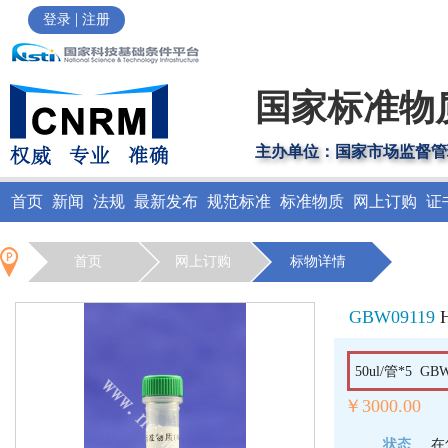
|
登录
注册
国家标准物
主办单位：国家市场监督管
首页
新闻
法规
最新发布
规范标准
标准物质
网上订购
证
首页
网上订购
标物详情
GBW09119
50ul/管*5
￥3000.00
状态
在