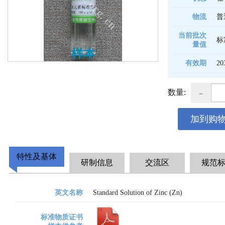
物流
普
当前批次
标
量值
样本
有效期
20
-
数量:
加到购
特性及基体
研制信息
交流区
规范
英文名称
Standard Solution of Zinc (Zn)
标准物质证书