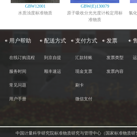
GBW12001
GBW(E)130079
水质浊度标准物质
原子吸收分光光度计检定用标
氯
准物质
用户帮助
配送方式
支付方式
发票
在线订购流程
到京自提
汇款转账
发票类型
运
服务时间
顺丰速运
现金支票
发票内容
常见问题
刷卡
用户手册
微信支付
中国计量科学研究院标准物质研究与管理中心（国家标准物质研