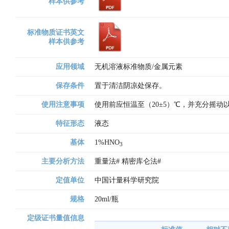
样本供参考
标准物质证书英文
样本供参考
应用领域
无机溶液标准物质/金属元素
保存条件
置于清洁阴凉处保存。
使用注意事项
使用前应恒温至（20±5）℃，并充分摇
特征形态
液态
基体
1%HNO
3
主要分析方法
重量法# 精密库仑法# 
定值单位
中国计量科学研究院
规格
20ml/瓶
定级证书量值信息