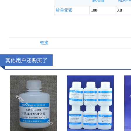
标准值
相对不
锌单元素
100
0.8
链接