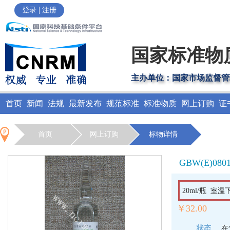
|
登录
注册
国家标准物
主办单位：国家市场监督管
首页
新闻
法规
最新发布
规范标准
标准物质
网上订购
证
首页
网上订购
标物详情
GBW(E)080
20ml/瓶 室
￥32.00
状态
在