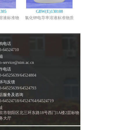
385
GBW(E)130108
溶液标准物
氯化钾电导率溶液标准物质
购电话
0-64524710
箱
m-service@nim.ac.cn
作电话
0-64525639/64524804
诉与反馈
0-64525639/64524793
后服务及咨询
0-64524718/64524764/64524719
址
京市朝阳区北三环东路18号西门1A楼2层标物
务大厅