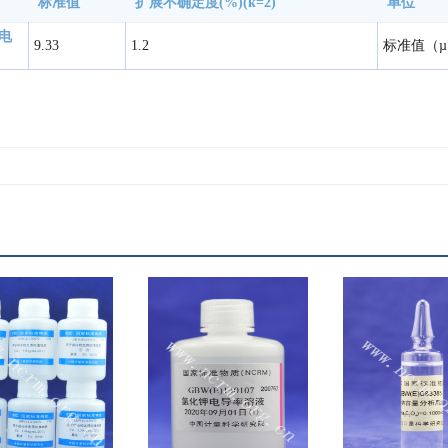
标准值
扩展不确定度(%)(k=2)
单位
电
9.33
1.2
标准值（µS