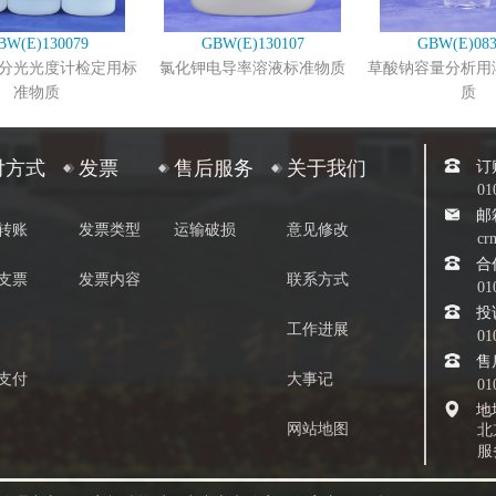
BW(E)130079
GBW(E)130107
GBW(E)083
分光光度计检定用标
氯化钾电导率溶液标准物质
草酸钠容量分析用
准物质
质
订
付方式
发票
售后服务
关于我们
01
邮
转账
发票类型
运输破损
意见修改
cr
合
支票
发票内容
联系方式
01
投
工作进展
01
售
支付
大事记
01
地
网站地图
北
服