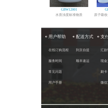
GBW12001
G
水质浊度标准物质
原子吸收
用户帮助
配送方式
支
在线订购流程
到京自提
汇款
服务时间
顺丰速运
现金
常见问题
刷卡
用户手册
微信