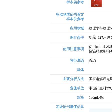
样本供参考
标准物质证书英文
样本供参考
应用领域
物理学与物理化
保存条件
冷藏（2℃~1
使用前，本标准
使用注意事项
控温精度影响测
特征形态
液态
基体
主要分析方法
国家电解质电
定值单位
中国计量科学
规格
100mL/瓶
定级证书量值信息