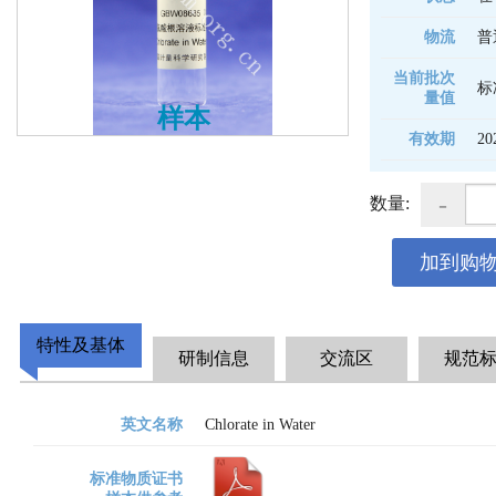
物流
普
当前批次
标
量值
样本
有效期
20
-
数量:
加到购
特性及基体
研制信息
交流区
规范
英文名称
Chlorate in Water
标准物质证书