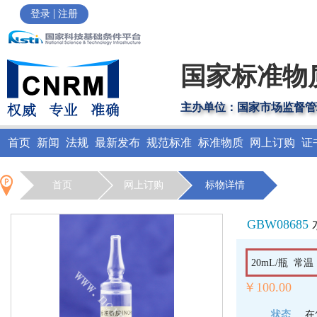
|
登录
注册
国家标准物
主办单位：国家市场监督管
首页
新闻
法规
最新发布
规范标准
标准物质
网上订购
证
首页
网上订购
标物详情
GBW08685
20mL/瓶 常
￥100.00
状态
在