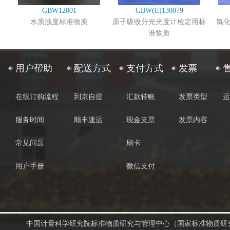
GBW12001
GBW(E)130079
水质浊度标准物质
原子吸收分光光度计检定用标
氯
准物质
用户帮助
配送方式
支付方式
发票
在线订购流程
到京自提
汇款转账
发票类型
运
服务时间
顺丰速运
现金支票
发票内容
常见问题
刷卡
用户手册
微信支付
中国计量科学研究院标准物质研究与管理中心（国家标准物质研