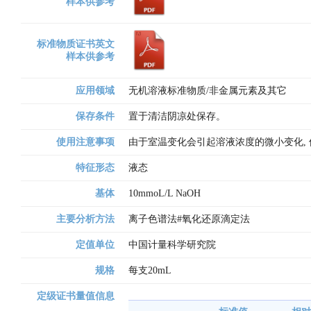
样本供参考
标准物质证书英文
样本供参考
应用领域
无机溶液标准物质/非金属元素及其它
保存条件
置于清洁阴凉处保存。
使用注意事项
由于室温变化会引起溶液浓度的微小变化,
特征形态
液态
基体
10mmoL/L NaOH
主要分析方法
离子色谱法#氧化还原滴定法
定值单位
中国计量科学研究院
规格
每支20mL
定级证书量值信息