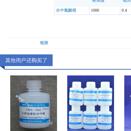
标准值
相对
水中氯酸根
1000
0.4
链接