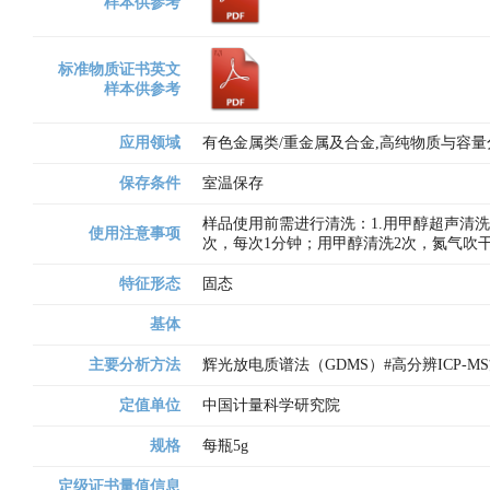
样本供参考
标准物质证书英文
样本供参考
应用领域
有色金属类/重金属及合金,高纯物质与容量
保存条件
室温保存
样品使用前需进行清洗：1.用甲醇超声清洗
使用注意事项
次，每次1分钟；用甲醇清洗2次，氮气吹
特征形态
固态
基体
主要分析方法
辉光放电质谱法（GDMS）#高分辨ICP-
定值单位
中国计量科学研究院
规格
每瓶5g
定级证书量值信息