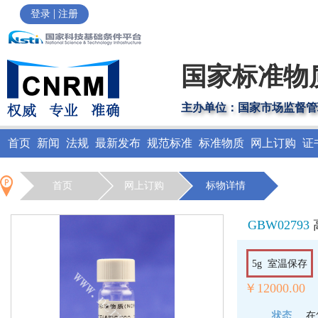
|
登录
注册
国家标准物
主办单位：国家市场监督管
首页
新闻
法规
最新发布
规范标准
标准物质
网上订购
证
首页
网上订购
标物详情
GBW02793
5g 室温保存
￥12000.00
状态
在