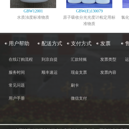
GBW12001
GBW(E)130079
水质浊度标准物质
原子吸收分光光度计检定用标
氯
准物质
用户帮助
配送方式
支付方式
发票
在线订购流程
到京自提
汇款转账
发票类型
运
服务时间
顺丰速运
现金支票
发票内容
常见问题
刷卡
用户手册
微信支付