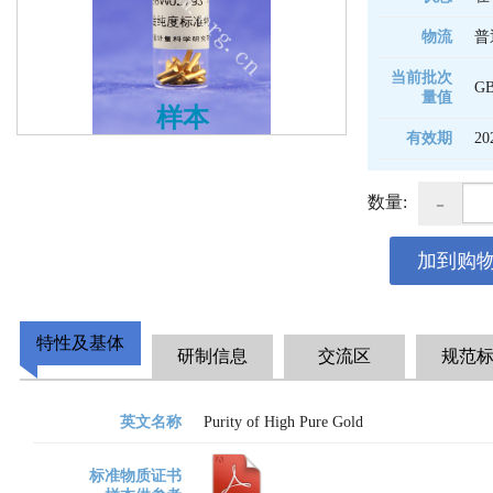
物流
普
当前批次
G
量值
样本
有效期
20
-
数量:
加到购
特性及基体
研制信息
交流区
规范
英文名称
Purity of High Pure Gold
标准物质证书