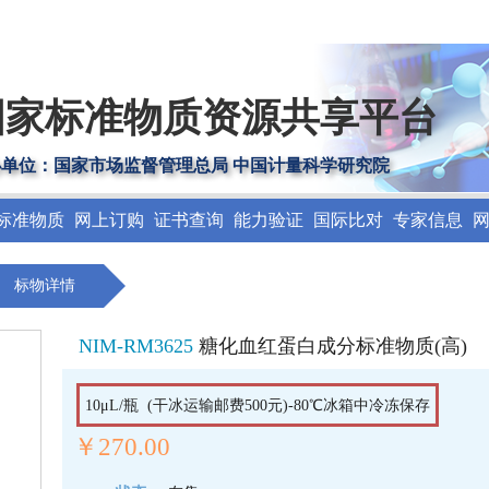
国家标准物质资源共享平台
办单位：国家市场监督管理总局 中国计量科学研究院
标准物质
网上订购
证书查询
能力验证
国际比对
专家信息
标物详情
NIM-RM3625
糖化血红蛋白成分标准物质(高)
10μL/瓶 (干冰运输邮费500元)-80℃冰箱中冷冻保存
￥270.00