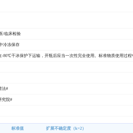
医/临床检验
箱中冷冻保存
在-80℃干冰保护下运输，开瓶后应当一次性完全使用。标准物质使用过
法# 
究院# 
标准值
扩展不确定度（k=2）