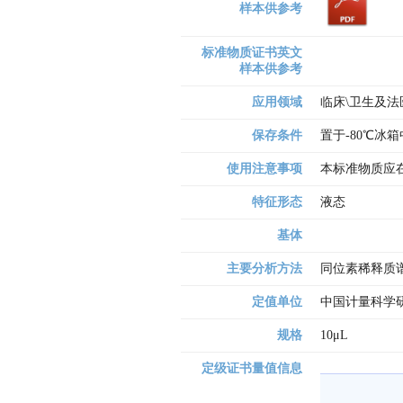
样本供参考
标准物质证书英文
样本供参考
应用领域
临床\卫生及法
保存条件
置于-80℃冰
使用注意事项
本标准物质应
特征形态
液态
基体
主要分析方法
同位素稀释质谱
定值单位
中国计量科学研
规格
10μL
定级证书量值信息