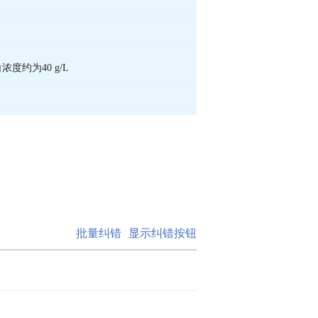
度约为40 g/L
批量纠错
显示纠错按钮