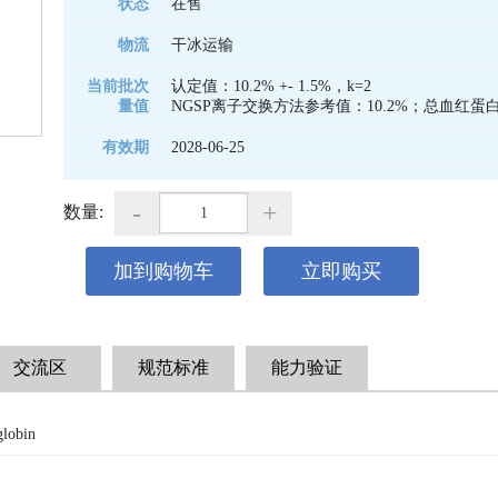
状态
在售
物流
干冰运输
当前批次
认定值：10.2% +- 1.5%，k=2

量值
NGSP离子交换方法参考值：10.2%；总血红蛋白浓
有效期
2028-06-25 
-
+
数量:
加到购物车
立即购买
交流区
规范标准
能力验证
lobin