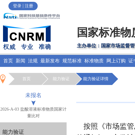
|
登录
注册
国家标准物
主办单位：国家市场监督管
首页
新闻
法规
最新发布
规范标准
标准物质
网上订购
证
首页
能力验证
能力验证详情
未报名
2026-A-03 盐酸溶液标准物质国家计
量比对
按照《市场监管总
能力验证