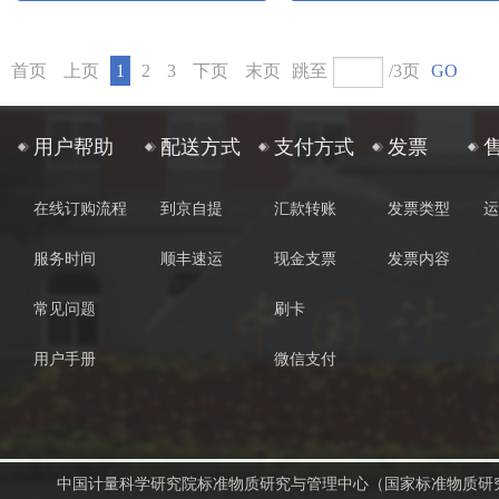
首页
上页
1
2
3
下页
末页
跳至
/3页
GO
用户帮助
配送方式
支付方式
发票
在线订购流程
到京自提
汇款转账
发票类型
运
服务时间
顺丰速运
现金支票
发票内容
常见问题
刷卡
用户手册
微信支付
中国计量科学研究院标准物质研究与管理中心（国家标准物质研