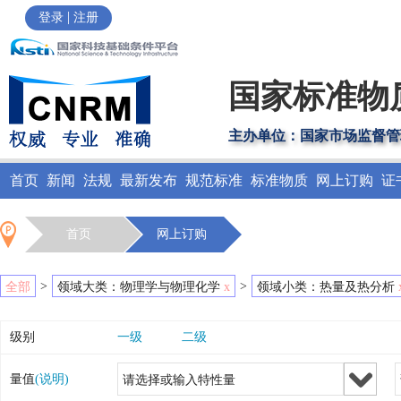
|
登录
注册
国家标准物
主办单位：国家市场监督管
首页
新闻
法规
最新发布
规范标准
标准物质
网上订购
证
首页
网上订购
>
>
全部
领域大类：物理学与物理化学
x
领域小类：热量及热分析
级别
一级
二级
量值
(说明)
请选择或输入特性量