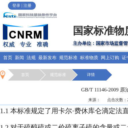
|
登录
注册
国家标准物
主办单位：国家市场监督管
首页
新闻
法规
最新发布
规范标准
标准物质
网上订购
证
首页
规范标准
详情
GB/T 11146-2
来源： 点击次数：256
1.1 本标准规定了用卡尔·费休库仑滴定
1.2 对于硫醇硫或二价硫离子硫的含量或二者