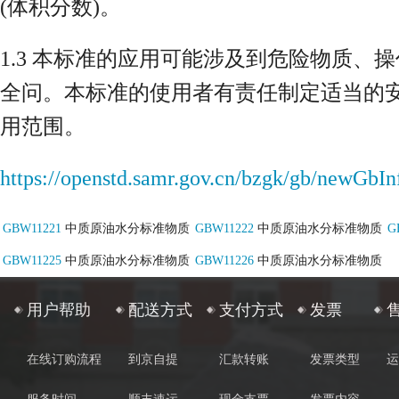
(体积分数)。
1.3 本标准的应用可能涉及到危险物质
全问。本标准的使用者有责任制定适当的
用范围。
https://openstd.samr.gov.cn/bzgk/gb/ne
GBW11221
中质原油水分标准物质
GBW11222
中质原油水分标准物质
G
GBW11225
中质原油水分标准物质
GBW11226
中质原油水分标准物质
用户帮助
配送方式
支付方式
发票
在线订购流程
到京自提
汇款转账
发票类型
运