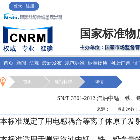
|
登录
注册
国家标准物
主办单位：国家市场监督管
首页
新闻
法规
最新发布
规范标准
标准物质
网上订购
证
首页
规范标准
详情
SN/T 3301-2012 汽油中
来源： 点击次数：196
本标准规定了用电感耦合等离子体原子发
本标准适用于测定汽油中锰、铁、铅含量的测