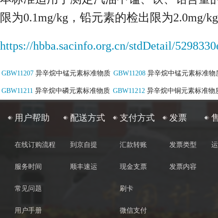
限为0.1mg/kg，铅元素的检出限为2.0mg/k
https://hbba.sacinfo.org.cn/stdDetail/5298
GBW11207
异辛烷中锰元素标准物质
GBW11208
异辛烷中锰元素标准物
GBW11211
异辛烷中磷元素标准物质
GBW11212
异辛烷中铜元素标准物
用户帮助
配送方式
支付方式
发票
在线订购流程
到京自提
汇款转账
发票类型
运
服务时间
顺丰速运
现金支票
发票内容
常见问题
刷卡
用户手册
微信支付