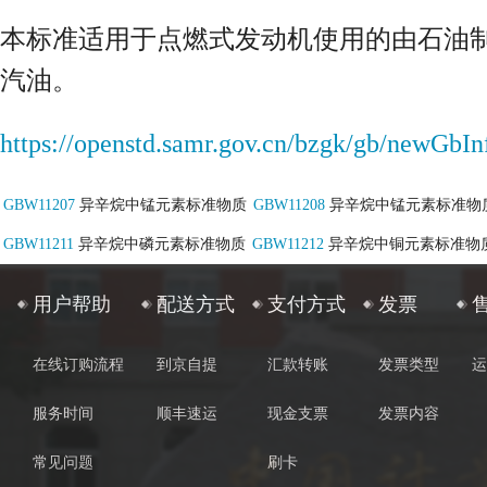
本标准适用于点燃式发动机使用的由石油
汽油。
https://openstd.samr.gov.cn/bzgk/gb/ne
GBW11207
异辛烷中锰元素标准物质
GBW11208
异辛烷中锰元素标准物
GBW11211
异辛烷中磷元素标准物质
GBW11212
异辛烷中铜元素标准物
用户帮助
配送方式
支付方式
发票
在线订购流程
到京自提
汇款转账
发票类型
运
服务时间
顺丰速运
现金支票
发票内容
常见问题
刷卡