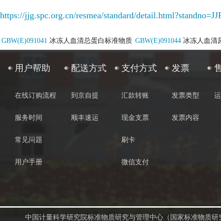
https://jjg.spc.org.cn/resmea/standard/detail.html?stand
GBW(E)091041
冰冻人血清总蛋白标准物质
GBW(E)091044
冰冻人血清
用户帮助
配送方式
支付方式
发票
在线订购流程
到京自提
汇款转账
发票类型
运
服务时间
顺丰速运
现金支票
发票内容
常见问题
刷卡
用户手册
微信支付
中国计量科学研究院标准物质研究与管理中心（国家标准物质研