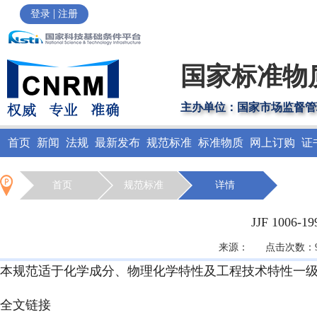
|
登录
注册
国家标准物
主办单位：国家市场监督管
首页
新闻
法规
最新发布
规范标准
标准物质
网上订购
证
首页
规范标准
详情
JJF 100
来源： 点击次数：965
本规范适于化学成分、物理化学特性及工程技术特性一
全文链接