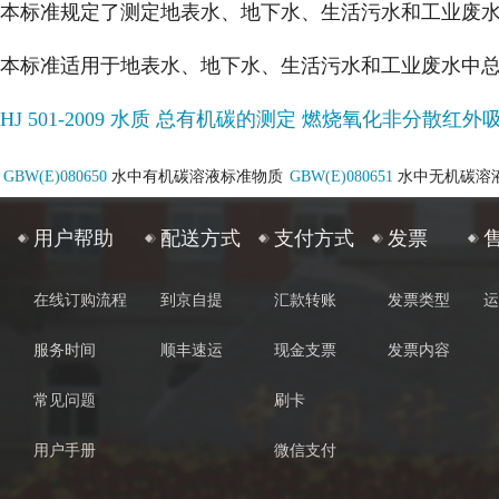
本标准规定了测定地表水、地下水、生活污水和工业废水
本标准适用于地表水、地下水、生活污水和工业废水中总有机碳
HJ 501-2009 水质 总有机碳的测定 燃烧氧化非分散红外
GBW(E)080650
水中有机碳溶液标准物质
GBW(E)080651
水中无机碳溶
用户帮助
配送方式
支付方式
发票
在线订购流程
到京自提
汇款转账
发票类型
运
服务时间
顺丰速运
现金支票
发票内容
常见问题
刷卡
用户手册
微信支付