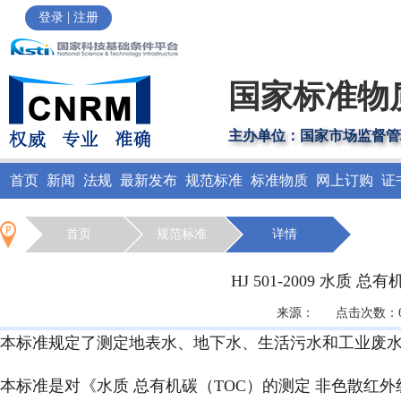
|
登录
注册
国家标准物
主办单位：国家市场监督管
首页
新闻
法规
最新发布
规范标准
标准物质
网上订购
证
首页
规范标准
详情
HJ 501-2009 水
来源： 点击次数：620
本标准规定了测定地表水、地下水、生活污水和工业废水
本标准是对《水质 总有机碳（TOC）的测定 非色散红外线