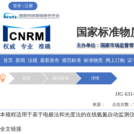
|
登录
注册
国家标准物
主办单位：国家市场监督管
首页
新闻
法规
最新发布
规范标准
标准物质
网上订购
证
首页
规范标准
详情
JJG 6
来源： 点击次数：563
本规程适用于基于电极法和光度法的在线氨氮自动监测
全文链接