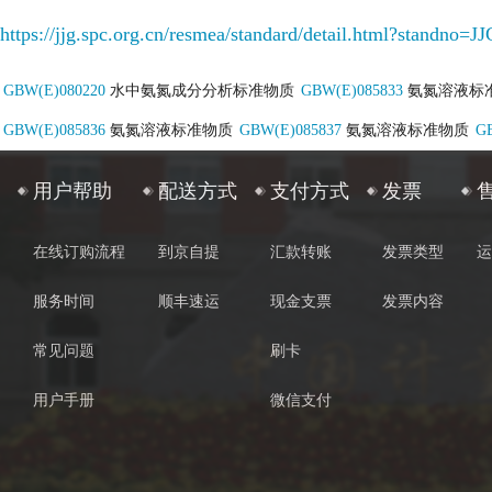
https://jjg.spc.org.cn/resmea/standard/detail.html?stand
GBW(E)080220
水中氨氮成分分析标准物质
GBW(E)085833
氨氮溶液标
GBW(E)085836
氨氮溶液标准物质
GBW(E)085837
氨氮溶液标准物质
G
用户帮助
配送方式
支付方式
发票
在线订购流程
到京自提
汇款转账
发票类型
运
服务时间
顺丰速运
现金支票
发票内容
常见问题
刷卡
用户手册
微信支付