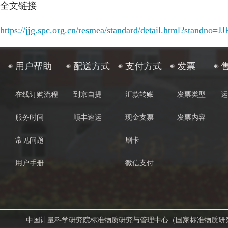
全文链接
https://jjg.spc.org.cn/resmea/standard/detail.html?stand
用户帮助
配送方式
支付方式
发票
在线订购流程
到京自提
汇款转账
发票类型
运
服务时间
顺丰速运
现金支票
发票内容
常见问题
刷卡
用户手册
微信支付
中国计量科学研究院标准物质研究与管理中心（国家标准物质研