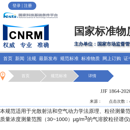
|
登录
注册
国家标准物
主办单位：国家市场监督管
首页
新闻
法规
最新发布
规范标准
标准物质
网上订购
证
首页
规范标准
详情
JJF 1864
来源： 点击次数：422
本规范适用于光散射法和空气动力学法原理、粒径测量范围（
3
质量浓度测量范围（30~1000）
µg/m
的气溶胶粒径谱仪