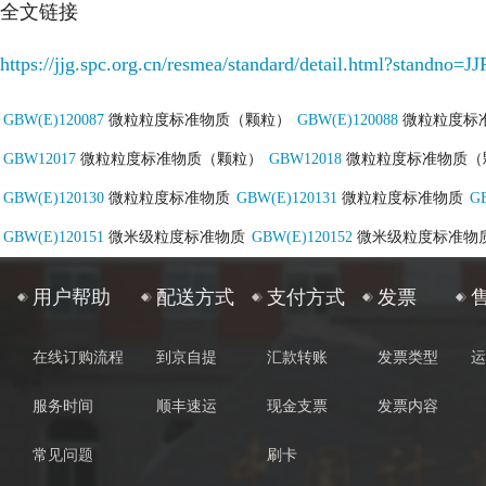
全文链接
https://jjg.spc.org.cn/resmea/standard/detail.html?stand
GBW(E)120087
微粒粒度标准物质（颗粒）
GBW(E)120088
微粒粒度标
GBW12017
微粒粒度标准物质（颗粒）
GBW12018
微粒粒度标准物质（
GBW(E)120130
微粒粒度标准物质
GBW(E)120131
微粒粒度标准物质
G
GBW(E)120151
微米级粒度标准物质
GBW(E)120152
微米级粒度标准物
用户帮助
配送方式
支付方式
发票
在线订购流程
到京自提
汇款转账
发票类型
运
服务时间
顺丰速运
现金支票
发票内容
常见问题
刷卡