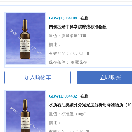
GBW(E)084104
在售
四氯乙烯中异辛烷溶液标准物质
量值：
质量浓度1000...
描述：
有效期至：2027-03-18
保存条件： 冷藏保存
加入购物车
立即购买
GBW(E)084432
在售
水质石油类紫外分光光度分析用标准物质（10
量值：
标准值（mg/L...
描述：
有效期至：2027-10-20