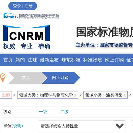
|
登录
注册
国家标准物
主办单位：国家市场监督管
首页
新闻
法规
最新发布
规范标准
标准物质
网上订购
证
首页
网上订购
>
>
>
全部
领域大类：物理学与物理化学
x
领域小类：油类污染
x
级别
一级
二级
量值
(说明)
请选择或输入特性量