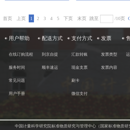
首页
上页
1
2
3
4
5
下页
末页
跳至
/10页
用户帮助
配送方式
支付方式
发票
在线订购流程
到京自提
汇款转账
发票类型
运
服务时间
顺丰速运
现金支票
发票内容
常见问题
刷卡
用户手册
微信支付
中国计量科学研究院标准物质研究与管理中心（国家标准物质研